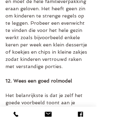
en moet de hele familieverpakking 
eraan geloven. Het heeft geen zin 
om kinderen te strenge regels op 
te leggen. Probeer een evenwicht 
te vinden die voor het hele gezin 
werkt zoals bijvoorbeeld enkele 
keren per week een klein dessertje 
of koekjes en chips in kleine zakjes 
zodat kinderen vertrouwd raken 
met verstandige porties. 
12. Wees een goed rolmodel
Het belanrijkste is dat je zelf het 
goede voorbeeld toont aan je 
kinderen. Je kan niet verwachten 
dat je kinderen bij het avondmaal 
water of melk drinken, als je zelf 
aan de cola zit. Hetzelfde geldt 