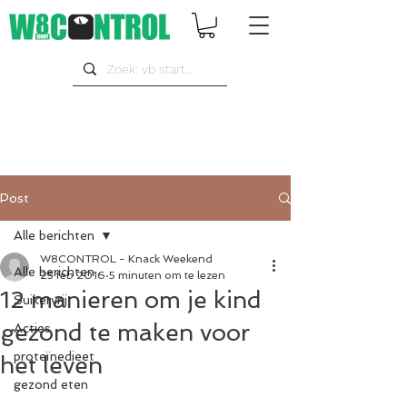
Post
Alle berichten
W8CONTROL - Knack Weekend
Alle berichten
25 feb 2016
5 minuten om te lezen
12 manieren om je kind
Suikervrij
gezond te maken voor
Acties
proteïnedieet
het leven
gezond eten