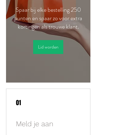
Spaar bij elke bestelling 250
punten en spaar zo voor extra
kortingen als trouwe klant.
Lid worden
01
Meld je aan