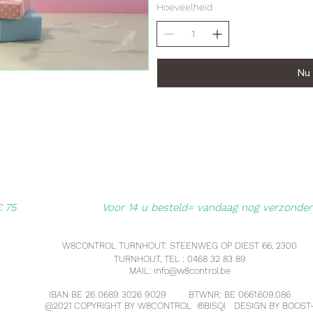
Hoeveelheid
Nu
€ 75
Voor 14 u besteld= vandaag nog verzonde
W8CONTROL TURNHOUT: STEENWEG OP DIEST 66, 2300
TURNHOUT, TEL : 0468 32 83 89
MAIL:
info@w8control.be
IBAN BE 26 0689 3026 9029 BTWNR: BE 0661.609.086
@2021 COPYRIGHT BY W8CONTROL ®
BISQI
DESIGN BY BOOST