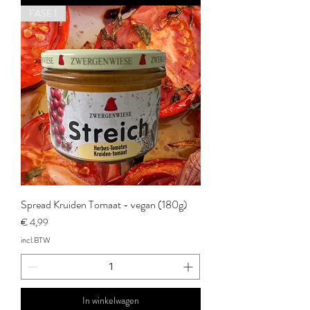
FASE 1
Spread Kruiden Tomaat - vegan (180g)
Prijs
€ 4,99
incl.BTW
In winkelwagen