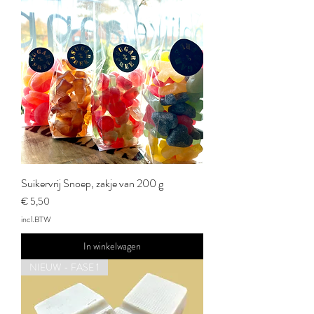
Suikervrij Snoep, zakje van 200 g
Prijs
€ 5,50
incl.BTW
In winkelwagen
NIEUW - FASE 1