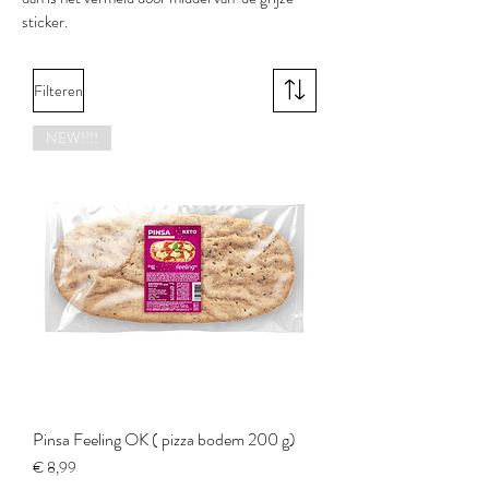
sticker.
Filteren
NEW!!!!
Pinsa Feeling OK ( pizza bodem 200 g)
Prijs
€ 8,99