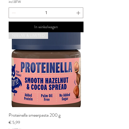
incl.BTW
In winkelwagen
NIEUW & LIMITED
Proteinella smeerpasta 200 g
Prijs
€ 5,99