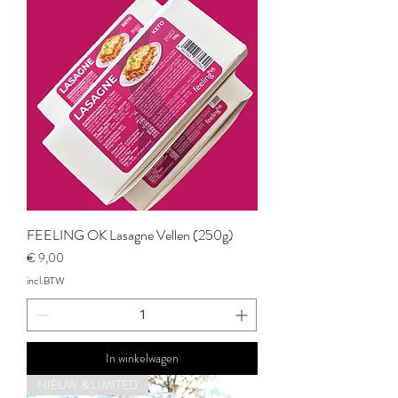
FEELING OK Lasagne Vellen (250g)
Prijs
€ 9,00
incl.BTW
In winkelwagen
NIEUW & LIMITED