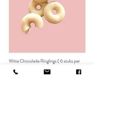
Witte Chocolade Ringlings ( 6 stuks per
portie)
Prijs
€ 2,99
incl.BTW
In winkelwagen
FASE 2