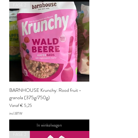
FASE 2
BARNHOUSE Krunchy: Rood fruit -
granola (375g/750g)
Verkoopprijs
Vanaf
€ 5,25
incl.BTW
In winkelwagen
FASE 2