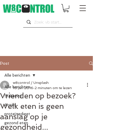
Post
Alle berichten
w8control / Unsplash
Alle berichten
10 jan 2016
2 minuten om te lezen
Vrienden op bezoek?
Suikervrij
Welk eten is geen
Acties
proteïnedieet
aanslag op je
gezond eten
gezondheid...