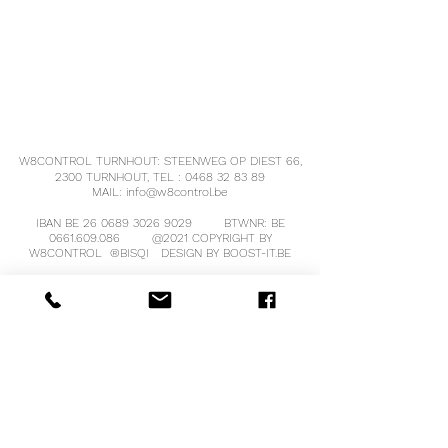
W8CONTROL TURNHOUT: STEENWEG OP DIEST 66,
2300 TURNHOUT, TEL :
0468 32 83 89
MAIL:
info@w8control.be
IBAN BE
26 0689 3026 9029
BTWNR: BE
0661.609.086
@2021 COPYRIGHT BY
W8CONTROL ®
BISQI
DESIGN BY BOOST-IT.BE
Alle informatie op de website is ten allen tijde onder voorbehoud
van typ - of andere fouten en W8control BV kan op geen enkele
moment aansprakelijk gesteld worden over deze foutieve
informatie.