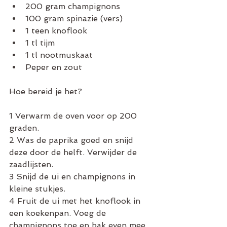
200 gram champignons  
100 gram spinazie (vers)  
1 teen knoflook  
1 tl tijm  
1 tl nootmuskaat  
Peper en zout 
Hoe bereid je het?
1 Verwarm de oven voor op 200 
graden.
2 Was de paprika goed en snijd 
deze door de helft. Verwijder de 
zaadlijsten.
3 Snijd de ui en champignons in 
kleine stukjes.
4 Fruit de ui met het knoflook in 
een koekenpan. Voeg de 
champignons toe en bak even mee. 