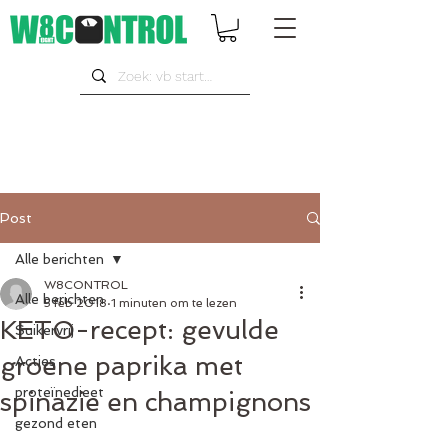
Post
Alle berichten
W8CONTROL
Alle berichten
5 feb 2018
1 minuten om te lezen
KETO-recept: gevulde
Suikervrij
groene paprika met
Acties
proteïnedieet
spinazie en champignons
gezond eten