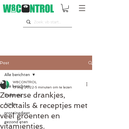
Post
Alle berichten
W8CONTROL
Alle berichten
13 aug 2022
5 minuten om te lezen
Zomerse drankjes,
Suikervrij
cocktails & receptjes met
Acties
proteïnedieet
veel groenten en
gezond eten
vitamientjes.