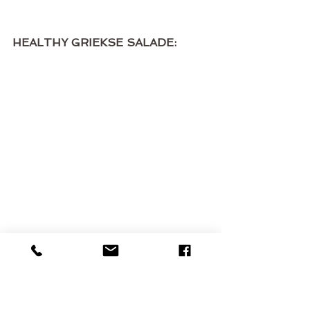
HEALTHY GRIEKSE SALADE:
INGREDIËNTEN
1 zak sla Mix ( krulsla, gewone sla, 
eikenbladsla, raketsla, bietblad, 
spinazie,...) Elke sla is geschikt.