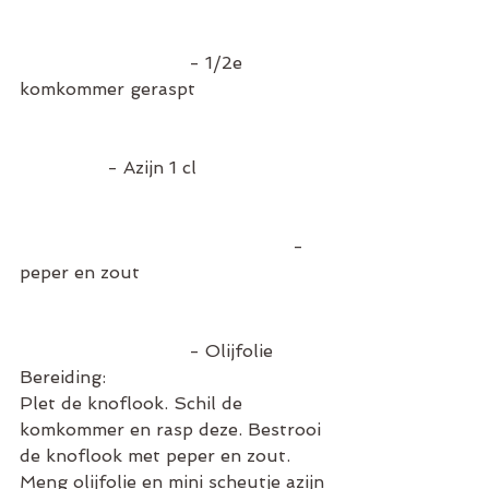
                               - 1/2e 
komkommer geraspt                        
                - Azijn 1 cl                        
                                                  - 
peper en zout                                  
                               - Olijfolie
Bereiding: 
Plet de knoflook. Schil de 
komkommer en rasp deze. Bestrooi 
de knoflook met peper en zout. 
Meng olijfolie en mini scheutje azijn 