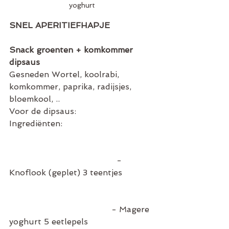
yoghurt
SNEL APERITIEFHAPJE 
Snack groenten + komkommer 
dipsaus 
Gesneden Wortel, koolrabi, 
komkommer, paprika, radijsjes, 
bloemkool, .. 
Voor de dipsaus: 
Ingrediënten:                                    
                                          - 
Knoflook (geplet) 3 teentjes            
                                        - Magere 
yoghurt 5 eetlepels                          