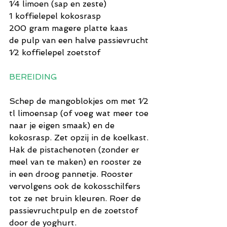
1⁄4 limoen (sap en zeste)
1 koffielepel kokosrasp
200 gram magere platte kaas
de pulp van een halve passievrucht
1⁄2 koffielepel zoetstof
BEREIDING
Schep de mangoblokjes om met 1⁄2 
tl limoensap (of voeg wat meer toe 
naar je eigen smaak) en de 
kokosrasp. Zet opzij in de koelkast. 
Hak de pistachenoten (zonder er 
meel van te maken) en rooster ze 
in een droog pannetje. Rooster 
vervolgens ook de kokosschilfers 
tot ze net bruin kleuren. Roer de 
passievruchtpulp en de zoetstof 
door de yoghurt.