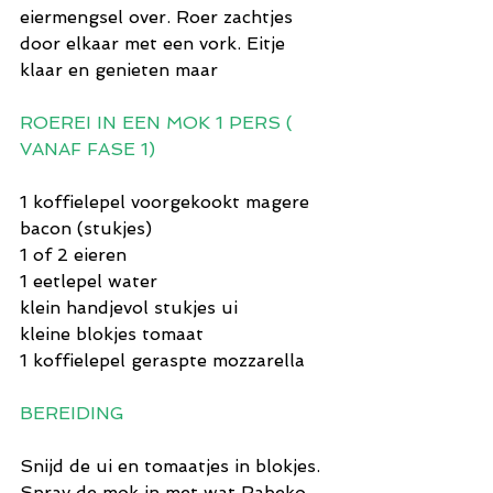
eiermengsel over. Roer zachtjes 
door elkaar met een vork. Eitje 
klaar en genieten maar
ROEREI IN EEN MOK 1 PERS ( 
VANAF FASE 1)
1 koffielepel voorgekookt magere 
bacon (stukjes)
1 of 2 eieren
1 eetlepel water
klein handjevol stukjes ui
kleine blokjes tomaat
1 koffielepel geraspte mozzarella
BEREIDING
Snijd de ui en tomaatjes in blokjes. 
Spray de mok in met wat Rabeko 