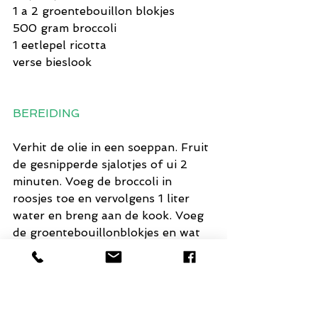
1 a 2 groentebouillon blokjes
500 gram broccoli
1 eetlepel ricotta
verse bieslook
BEREIDING
Verhit de olie in een soeppan. Fruit 
de gesnipperde sjalotjes of ui 2 
minuten. Voeg de broccoli in 
roosjes toe en vervolgens 1 liter 
water en breng aan de kook. Voeg 
de groentebouillonblokjes en wat 
bieslook toe aan het water en laat 
10 tot 12 min koken.
Pureer de soep met een staafmixer 
glad. Roer de ricotta er door. 
Serveer de broccolisoep met wat 