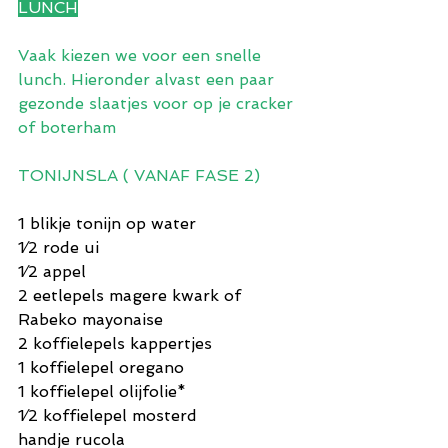
LUNCH
Vaak kiezen we voor een snelle 
lunch. Hieronder alvast een paar 
gezonde slaatjes voor op je cracker 
of boterham
TONIJNSLA ( VANAF FASE 2)
1 blikje tonijn op water
1⁄2 rode ui
1⁄2 appel
2 eetlepels magere kwark of 
Rabeko mayonaise
2 koffielepels kappertjes
1 koffielepel oregano
1 koffielepel olijfolie*
1⁄2 koffielepel mosterd
handje rucola