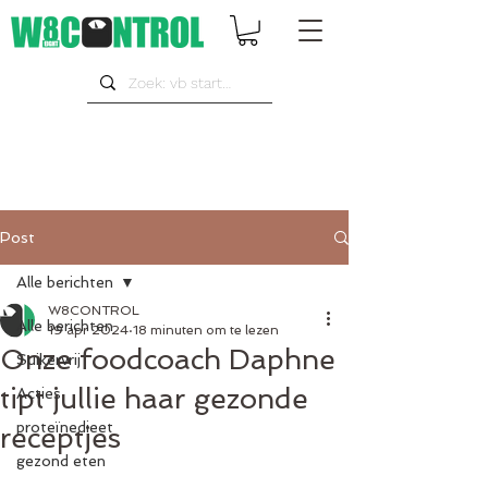
Post
Alle berichten
W8CONTROL
Alle berichten
19 apr 2024
18 minuten om te lezen
Onze foodcoach Daphne
Suikervrij
tipt jullie haar gezonde
Acties
proteïnedieet
receptjes
gezond eten