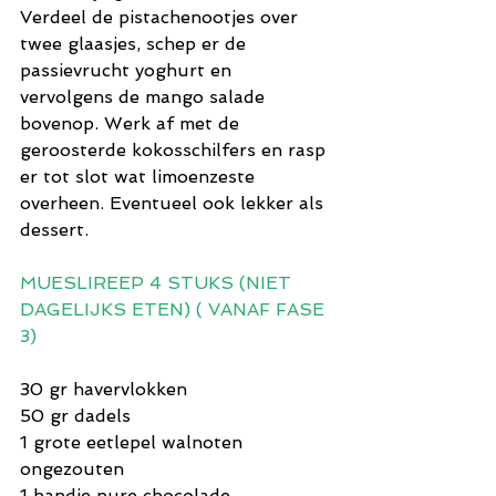
Verdeel de pistachenootjes over 
twee glaasjes, schep er de 
passievrucht yoghurt en 
vervolgens de mango salade 
bovenop. Werk af met de 
geroosterde kokosschilfers en rasp 
er tot slot wat limoenzeste 
overheen. Eventueel ook lekker als 
dessert.
MUESLIREEP 4 STUKS (NIET 
DAGELIJKS ETEN) ( VANAF FASE 
3)
30 gr havervlokken
50 gr dadels
1 grote eetlepel walnoten 
ongezouten
1 handje pure chocolade 