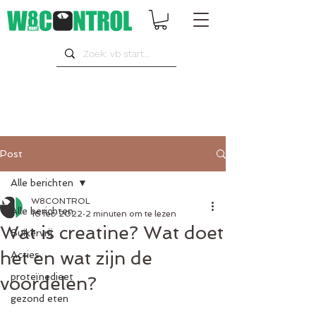
Post
Alle berichten
W8CONTROL
Alle berichten
16 feb 2022
2 minuten om te lezen
Wat is creatine? Wat doet
Suikervrij
het en wat zijn de
Acties
proteïnedieet
voordelen?
gezond eten