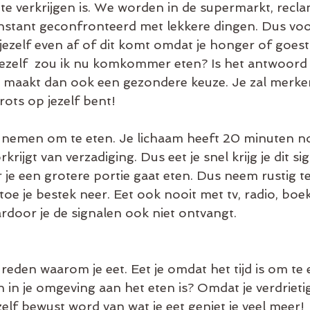
 te verkrijgen is. We worden in de supermarkt, recla
stant geconfronteerd met lekkere dingen. Dus voor 
 jezelf even af of dit komt omdat je honger of goest
jezelf  zou ik nu komkommer eten? Is het antwoord 
e maakt dan ook een gezondere keuze. Je zal merken
rots op jezelf bent! 
 nemen om te eten. Je lichaam heeft 20 minuten n
krijgt van verzadiging. Dus eet je snel krijg je dit sig
je een grotere portie gaat eten. Dus neem rustig te 
 toe je bestek neer. Eet ook nooit met tv, radio, boe
waardoor je de signalen ook niet ontvangt. 
e reden waarom je eet. Eet je omdat het tijd is om te
 in je omgeving aan het eten is? Omdat je verdrieti
zelf bewust word van wat je eet geniet je veel meer! 