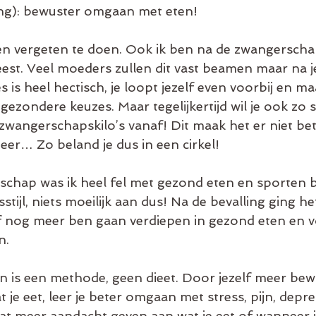
ing): bewuster omgaan met eten!
en vergeten te doen. Ook ik ben na de zwangerscha
eest. Veel moeders zullen dit vast beamen maar na je
s is heel hectisch, je loopt jezelf even voorbij en ma
ezondere keuzes. Maar tegelijkertijd wil je ook zo s
 zwangerschapskilo’s vanaf! Dit maak het er niet be
eer… Zo beland je dus in een cirkel!
chap was ik heel fel met gezond eten en sporten b
tijl, niets moeilijk aan dus! Na de bevalling ging het
 nog meer ben gaan verdiepen in gezond eten en vo
n.
n is een methode, geen dieet. Door jezelf meer bew
je eet, leer je beter omgaan met stress, pijn, depr
aat meer aandacht geven aan wat je eet of wanneer j