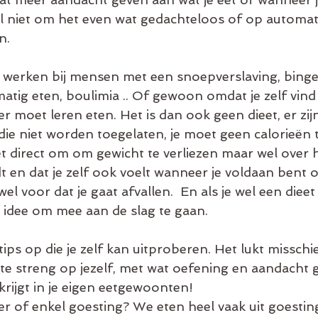
l niet om het even wat gedachteloos of op automati
n.
werken bij mensen met een snoepverslaving, binge 
atig eten, boulimia .. Of gewoon omdat je zelf vind 
r moet leren eten. Het is dan ook geen dieet, er zij
e niet worden toegelaten, je moet geen calorieën te
t direct om om gewicht te verliezen maar wel over he
 en dat je zelf ook voelt wanneer je voldaan bent of
wel voor dat je gaat afvallen.  En als je wel een dieet v
 idee om mee aan de slag te gaan.
tips op die je zelf kan uitproberen. Het lukt misschie
te streng op jezelf, met wat oefening en aandacht 
krijgt in je eigen eetgewoonten!       
er of enkel goesting? We eten heel vaak uit goesting