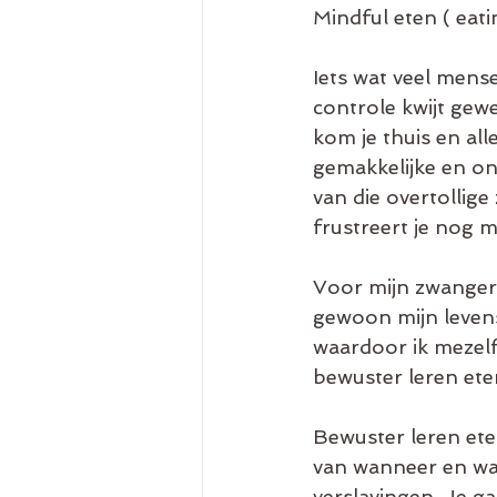
Mindful eten ( eat
Iets wat veel mens
controle kwijt gew
kom je thuis en alle
gemakkelijke en ong
van die overtollige
frustreert je nog m
Voor mijn zwangers
gewoon mijn levenss
waardoor ik mezelf
bewuster leren ete
Bewuster leren ete
van wanneer en wat 
verslavingen. Je g