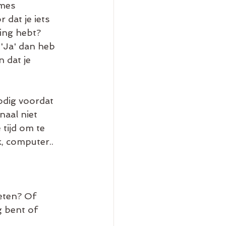
mes 
dat je iets 
ing hebt? 
'Ja' dan heb 
 dat je 
odig voordat 
naal niet 
tijd om te 
k, computer.. 
 eten? Of 
g bent of 