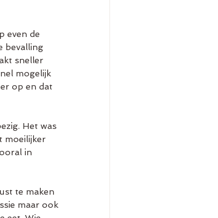
p even de 
 bevalling 
akt sneller 
nel mogelijk 
ter op en dat 
ezig. Het was 
 moeilijker 
oral in 
ust te maken 
essie maar ook 
e eet. Wie 