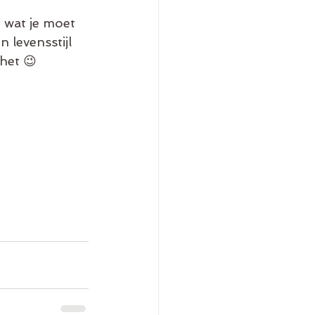
e wat je moet 
 levensstijl 
😉              