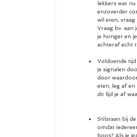
lekkers wat nu
enzoverder con
wil eten, vraag
Vraag bv. aan 
je honger en j
achteraf echt t
Voldoende tijd
je signalen door
door waardoor 
eten, leg af en
dit lijd je af 
Stilstaan bij d
omdat iedereen
boos? Als je je