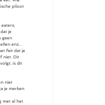
sche piloot 
eaters, 
dat je 
n geen 
llen enz... 
t feit dat je 
 niet. Dit 
olgt, is dit 
n niet 
ga je merken 
 met al het 