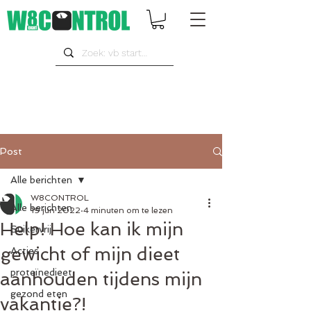
Post
Alle berichten
W8CONTROL
Alle berichten
19 jun 2022
4 minuten om te lezen
Help! Hoe kan ik mijn
Suikervrij
gewicht of mijn dieet
Acties
proteïnedieet
aanhouden tijdens mijn
gezond eten
vakantie?!