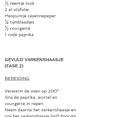
½ teentje look
2 el olijfolie
Mespuntje cayennepeper
¼ tijmblaadjes
½ courgette
1 rode paprika
GEVULD VARKENSHAASJE 
(FASE 2)
BEREIDING
Verwarm de oven op 200°
Snij de paprika, wortel en 
courgette in repen.
Neem daarna het varkenshaasje en 
snij het varkenshaasje half door en 