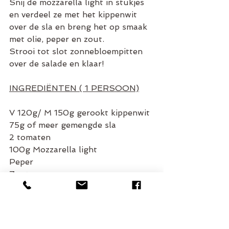
Snij de mozzarella light in stukjes 
en verdeel ze met het kippenwit 
over de sla en breng het op smaak 
met olie, peper en zout.
Strooi tot slot zonnebloempitten 
over de salade en klaar!
INGREDIËNTEN ( 1 PERSOON)
V 120g/ M 150g gerookt kippenwit
75g of meer gemengde sla
2 tomaten
100g Mozzarella light
Peper 
Zout
10g pijnboonpitten 
STEAK MET CHAMPIGNONS, 