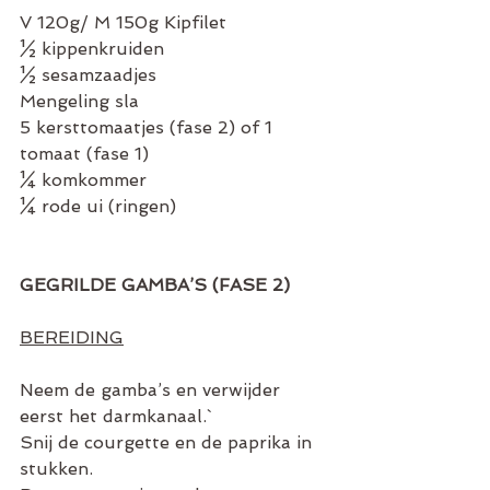
V 120g/ M 150g Kipfilet
½ kippenkruiden
½ sesamzaadjes
Mengeling sla
5 kersttomaatjes (fase 2) of 1 
tomaat (fase 1)
¼ komkommer
¼ rode ui (ringen)
GEGRILDE GAMBA’S (FASE 2)
BEREIDING
Neem de gamba’s en verwijder 
eerst het darmkanaal.`
Snij de courgette en de paprika in 
stukken.