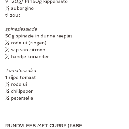
V 120g/ M 150g kippensaté
½ aubergine
tl zout
spinaziesalade
50g spinazie in dunne reepjes
¼ rode ui (ringen)
½ sap van citroen
½ handje koriander
Tomatensalsa
1 rijpe tomaat
½ rode ui
¼ chilipeper
¼ peterselie
RUNDVLEES MET CURRY (FASE 