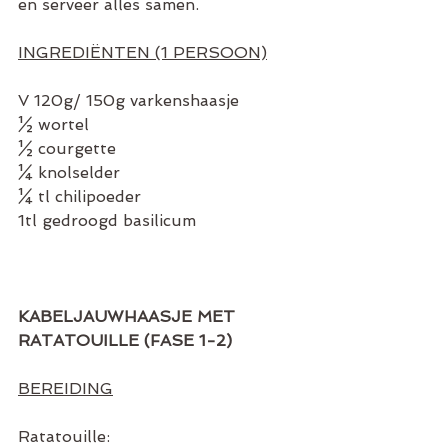
en serveer alles samen.
INGREDIËNTEN (1 PERSOON)
V 120g/ 150g varkenshaasje
½ wortel
½ courgette
¼ knolselder
¼ tl chilipoeder
1tl gedroogd basilicum
KABELJAUWHAASJE MET 
RATATOUILLE (FASE 1-2)
BEREIDING
Ratatouille: