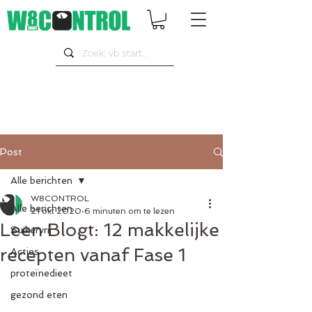
Post
Alle berichten
W8CONTROL
Alle berichten
21 okt 2020
6 minuten om te lezen
Leen Blogt: 12 makkelijke
Suikervrij
recepten vanaf Fase 1
Acties
proteïnedieet
gezond eten