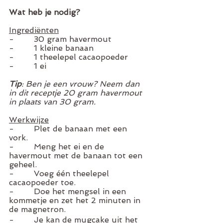
Wat heb je nodig?
Ingrediënten
-        30 gram havermout
-        1 kleine banaan
-        1 theelepel cacaopoeder 
-        1 ei 
Tip
: Ben je een vrouw? Neem dan 
in dit receptje 20 gram havermout 
in plaats van 30 gram. 
Werkwijze
-        Plet de banaan met een 
vork. 
-        Meng het ei en de 
havermout met de banaan tot een 
geheel. 
-        Voeg één theelepel 
cacaopoeder toe. 
-        Doe het mengsel in een 
kommetje en zet het 2 minuten in 
de magnetron. 
-        Je kan de mugcake uit het 