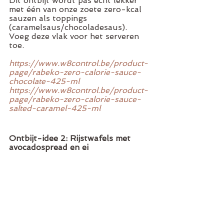
Dit ontbijt wordt pas écht lekker 
met één van onze zoete zero-kcal 
sauzen als toppings 
(caramelsaus/chocoladesaus). 
Voeg deze vlak voor het serveren 
toe. 
https://www.w8control.be/product-
page/rabeko-zero-calorie-sauce-
chocolate-425-ml
https://www.w8control.be/product-
page/rabeko-zero-calorie-sauce-
salted-caramel-425-ml
Ontbijt-idee 2: Rijstwafels met 
avocadospread en ei 