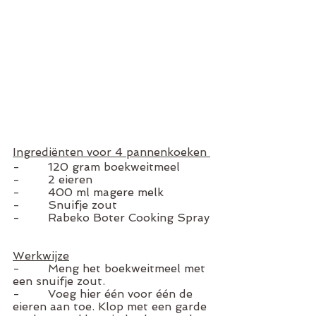
Ingrediënten voor 4 pannenkoeken 
-        120 gram boekweitmeel 
-        2 eieren 
-        400 ml magere melk 
-        Snuifje zout
-        Rabeko Boter Cooking Spray 
Werkwijze
-        Meng het boekweitmeel met 
een snuifje zout. 
-        Voeg hier één voor één de 
eieren aan toe. Klop met een garde 