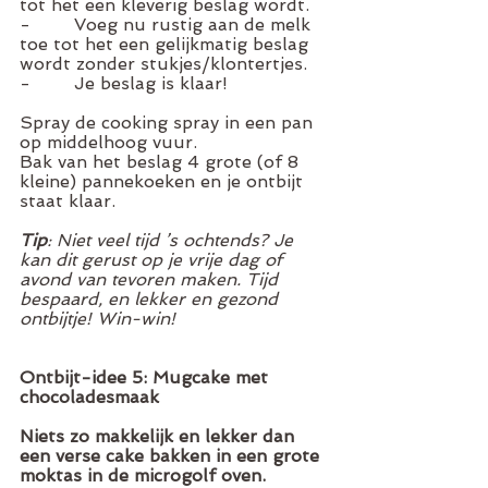
tot het een kleverig beslag wordt. 
-        Voeg nu rustig aan de melk 
toe tot het een gelijkmatig beslag 
wordt zonder stukjes/klontertjes. 
-        Je beslag is klaar!
Spray de cooking spray in een pan 
op middelhoog vuur. 
Bak van het beslag 4 grote (of 8 
kleine) pannekoeken en je ontbijt 
staat klaar. 
Tip
: Niet veel tijd ’s ochtends? Je 
kan dit gerust op je vrije dag of 
avond van tevoren maken. Tijd 
bespaard, en lekker en gezond 
ontbijtje! Win-win!
Ontbijt-idee 5: Mugcake met 
chocoladesmaak  
Niets zo makkelijk en lekker dan 
een verse cake bakken in een grote 
moktas in de microgolf oven.