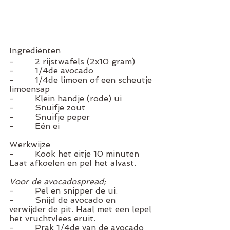
Ingrediënten 
-        2 rijstwafels (2x10 gram)
-        1/4de avocado
-        1/4de limoen of een scheutje 
limoensap 
-        Klein handje (rode) ui
-        Snuifje zout
-        Snuifje peper 
-        Eén ei 
Werkwijze
-        Kook het eitje 10 minuten 
Laat afkoelen en pel het alvast. 
Voor de avocadospread;
-        Pel en snipper de ui. 
-        Snijd de avocado en 
verwijder de pit. Haal met een lepel 
het vruchtvlees eruit. 
-        Prak 1/4de van de avocado 