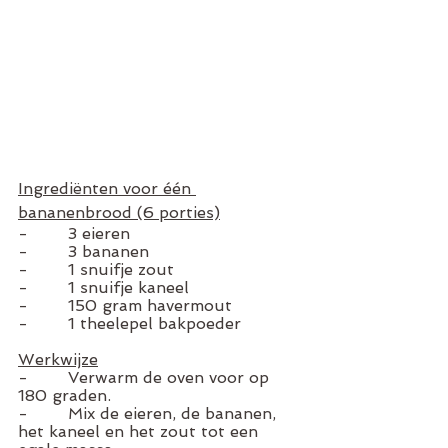
Ingrediënten voor één 
bananenbrood (6 porties)
-        3 eieren
-        3 bananen 
-        1 snuifje zout 
-        1 snuifje kaneel 
-        150 gram havermout
-        1 theelepel bakpoeder 
Werkwijze
-        Verwarm de oven voor op 
180 graden. 
-        Mix de eieren, de bananen, 
het kaneel en het zout tot een 