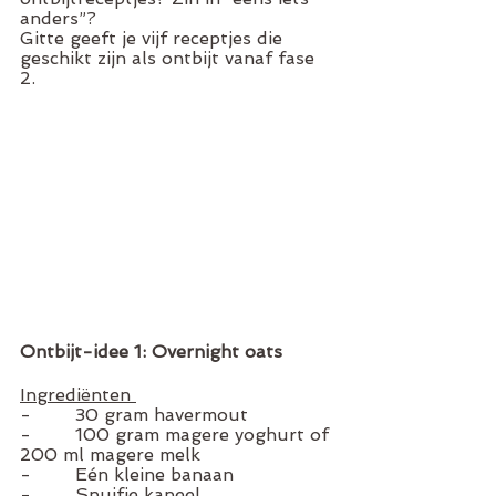
anders”? 
Gitte geeft je vijf receptjes die 
geschikt zijn als ontbijt vanaf fase 
2. 
Ontbijt-idee 1: Overnight oats
Ingrediënten 
-        30 gram havermout 
-        100 gram magere yoghurt of 
200 ml magere melk 
-        Eén kleine banaan
-        Snuifje kaneel 