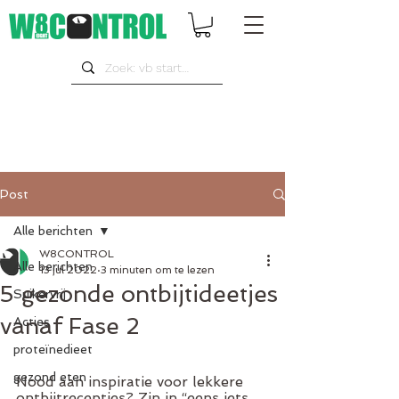
Post
Alle berichten
W8CONTROL
Alle berichten
13 jul 2022
3 minuten om te lezen
5 gezonde ontbijtideetjes
Suikervrij
vanaf Fase 2
Acties
proteïnedieet
gezond eten
Nood aan inspiratie voor lekkere 
ontbijtreceptjes? Zin in “eens iets 