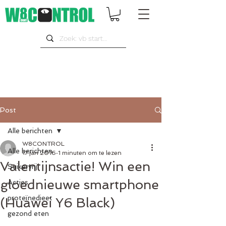
Post
Alle berichten
W8CONTROL
Alle berichten
17 jan 2016
1 minuten om te lezen
Valentijnsactie! Win een
Suikervrij
gloednieuwe smartphone
Acties
proteïnedieet
(Huawei Y6 Black)
gezond eten