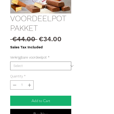
VOORDEELPOT
PAKKET
Regular
Sale
 €44.00 
€34.00
Price
Price
Sales Tax Included
Verkrijgbare voordeelpot
*
Quantity
*
Add to Cart
Buy Now