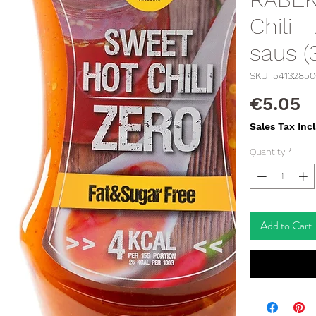
Chili -
saus (
SKU: 5413285
P
€5.05
Sales Tax Inc
Quantity
*
Add to Cart