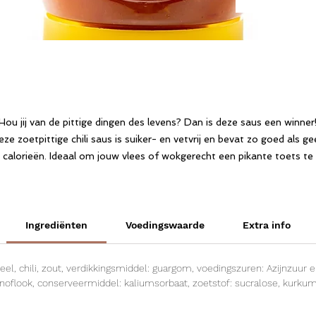
Hou jij van de pittige dingen des levens? Dan is deze saus een winner
ze zoetpittige chili saus is suiker- en vetvrij en bevat zo goed als g
calorieën. Ideaal om jouw vlees of wokgerecht een pikante toets te
geven. Zo kan jij zorgeloos genieten!
Ingrediënten
Voedingswaarde
Extra info
, chili, zout, verdikkingsmiddel: guargom, voedingszuren: Azijnzuur en c
noflook, conserveermiddel: kaliumsorbaat, zoetstof: sucralose, kurku