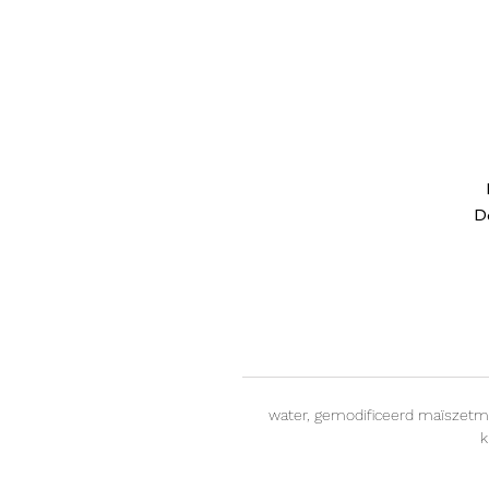
De
water, gemodificeerd maïszetmeel
k