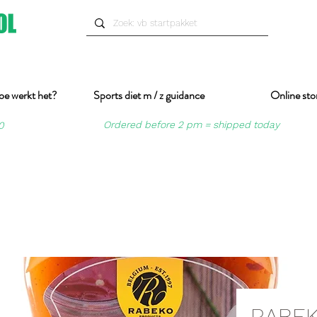
oe werkt het?
Sports diet m / z guidance
Online sto
Ordered before 2 pm = shipped today
0
RABEK