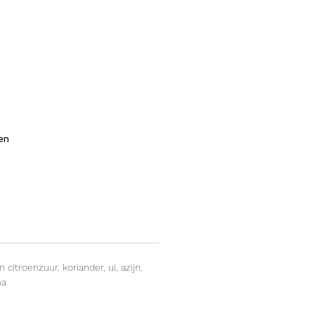
!
een
itroenzuur, koriander, ui, azijn,
ma