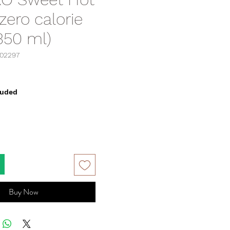
 zero calorie
350 ml)
002297
rice
luded
Buy Now