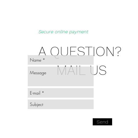
Secure online payment
A QUESTION?
MAIL US
Send