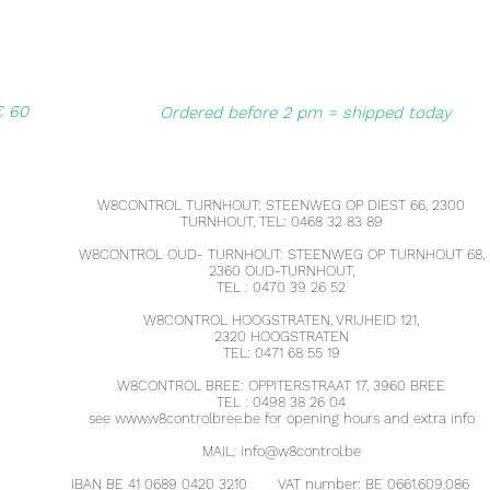
€ 60
Ordered before 2 pm = shipped today
W8CONTROL TURNHOUT: STEENWEG OP DIEST 66, 2300
TURNHOUT, TEL: 0468 32 83 89
W8CONTROL OUD- TURNHOUT: STEENWEG OP TURNHOUT 68,
2360 OUD-TURNHOUT,
TEL : 0470 39 26 52
W8CONTROL HOOGSTRATEN, VRIJHEID 121,
2320 HOOGSTRATEN
TEL: 0471 68 55 19
W8CONTROL BREE: OPPITERSTRAAT 17, 3960 BREE
TEL : 0498 38 26 04
see
www.w8controlbree.be
for opening hours and extra info
MAIL:
info@w8control.be
IBAN BE 41 0689 0420 3210
VAT number: BE 0661.609.086