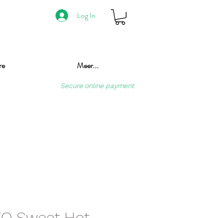
Log In
re
Meer...
Secure online payment
O Sweet Hot