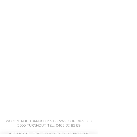
belang.
Verzadigde zuren
0 g
0,01 g
Koolhydraten
1 g
6,4 g
Suikers
0,2 g
1,59 g
Voedingsvezels
0,1 g
0,63 g
Eiwitten
0,1 g
0,53 g
Zout
0,2 g
1,63 g
W8CONTROL TURNHOUT: STEENWEG OP DIEST 66,
2300 TURNHOUT, TEL:
0468 32 83 89
W8CONTROL OUD- TURNHOUT: STEENWEG OP