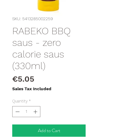
SKU: 5413285002259
RABEKO BBQ
saus - zero
calorie saus
(330ml)
Price
€5.05
Sales Tax Included
Quantity
*
Add to Cart