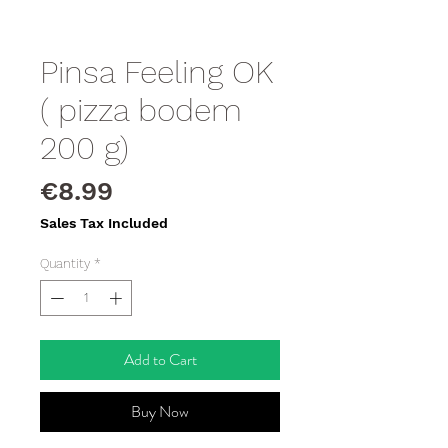
Pinsa Feeling OK
( pizza bodem
200 g)
Price
€8.99
Sales Tax Included
Quantity
*
Add to Cart
Buy Now