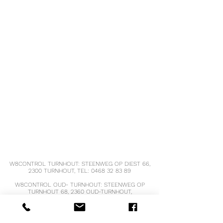
Kan lupine, noten, haver, melk en soja
Koolhydraten (g)
6
3
bevatten.
waarvan suikers
0,5
0,25
(g)
Vezels (g)
20
10
Eiwitten (g)
28
14
Zout (g)
1,5
0,75
W8CONTROL TURNHOUT: STEENWEG OP DIEST 66,
2300 TURNHOUT, TEL:
0468 32 83 89
W8CONTROL OUD- TURNHOUT: STEENWEG OP
TURNHOUT 68, 2360 OUD-TURNHOUT,
TEL :
0470 39 26 52
W8CONTROL HOOGSTRATEN, VRIJHEID 121,
2320 HOOGSTRATEN