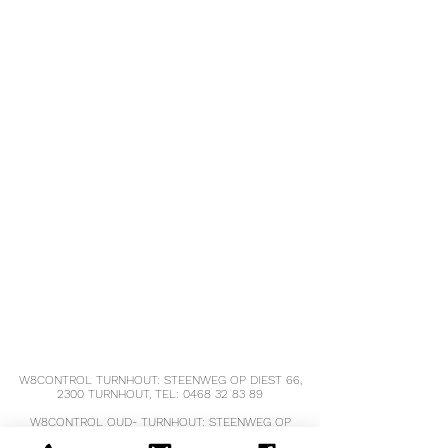
Waarvan
1.07 g
0.3 g
verzadigd
5.9 g
1.7 g
Koolhydraten
Waarvan
0.6 g
0.2 g
suikers
Vezels
2.8 g
0.8 g
Eiwitten
72.5 g
20.3 g
Zout
5.89 g
1.65 g
Calcium
563 mg
158
mg
W8CONTROL TURNHOUT: STEENWEG OP DIEST 66,
2300 TURNHOUT, TEL:
0468 32 83 89
W8CONTROL OUD- TURNHOUT: STEENWEG OP
TURNHOUT 68, 2360 OUD-TURNHOUT,