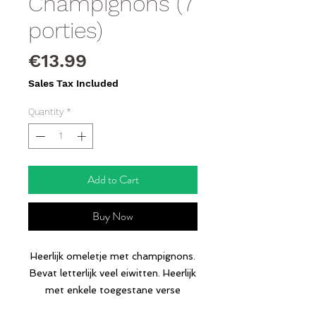
Champignons (7
porties)
Price
€13.99
Sales Tax Included
Quantity
*
Add to Cart
Buy Now
Heerlijk omeletje met champignons.
Bevat letterlijk veel eiwitten. Heerlijk
met enkele toegestane verse
gekookte groenten erin versneden.