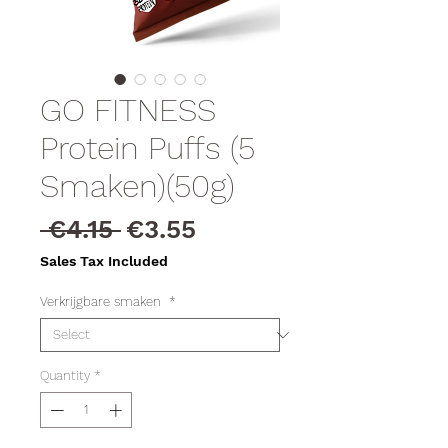
GO FITNESS
Protein Puffs (5
Smaken)(50g)
Regular
Sale
 €4.15 
€3.55
Price
Price
Sales Tax Included
Verkrijgbare smaken
*
Quantity
*