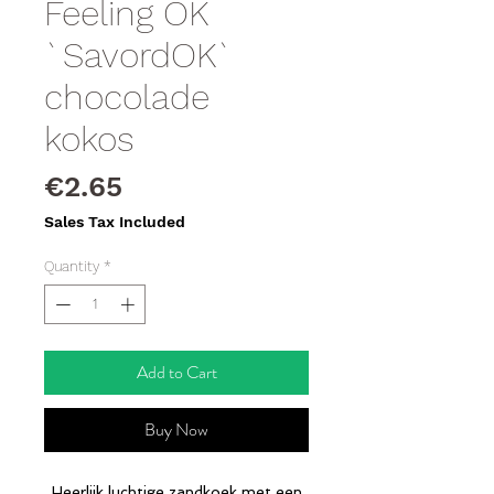
Feeling OK
`SavordOK`
chocolade
kokos
Price
€2.65
Sales Tax Included
Quantity
*
Add to Cart
Buy Now
Heerlijk luchtige zandkoek met een