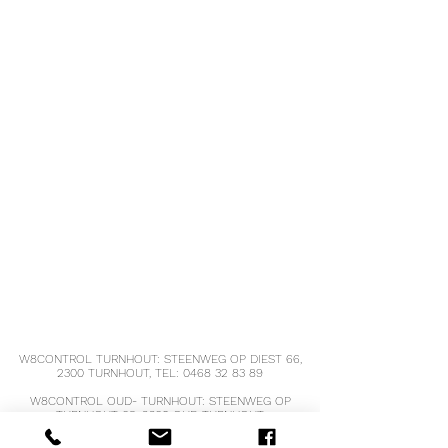
vetten
5 g
2.1 g
Koolhydraten
Waarvan
1 g
0.42 g
suikers
Vezels
18 g
7.56 g
Eiwitten
38 g
16 g
Zout
0.13 g
0.05 g
Polyolen
10 g
4.2 g
W8CONTROL TURNHOUT: STEENWEG OP DIEST 66,
2300 TURNHOUT, TEL:
0468 32 83 89
W8CONTROL OUD- TURNHOUT: STEENWEG OP
TURNHOUT 68, 2360 OUD-TURNHOUT,
TEL :
0470 39 26 52