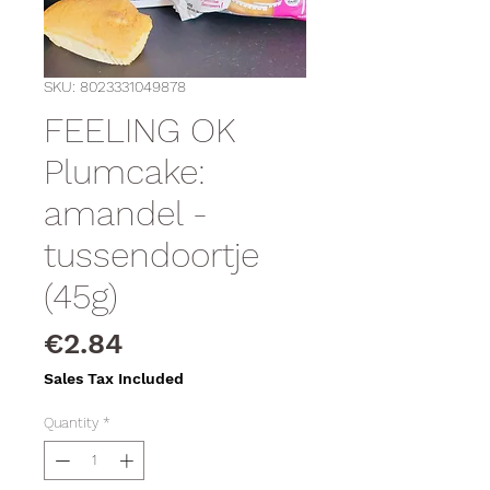
SKU: 8023331049878
FEELING OK
Plumcake:
amandel -
tussendoortje
(45g)
Price
€2.84
Sales Tax Included
Quantity
*