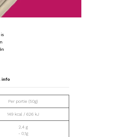
 is
in
én
 info
Per portie (50g)
149 kcal / 626 kJ
2,4 g
- 0,1g