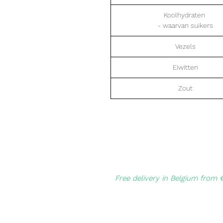
Koolhydraten
- waarvan suikers
Vezels
Eiwitten
Zout
Free delivery in Belgium from 