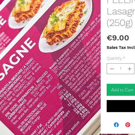
Lasagn
(250g)
P
€9.00
Sales Tax Inc
Quantity
*
Add to Cart