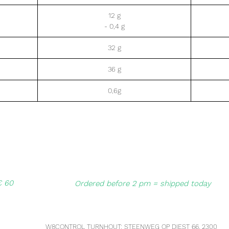
12 g
- 0,4 g
32 g
36 g
0,6g
€ 60
Ordered before 2 pm = shipped today
W8CONTROL TURNHOUT: STEENWEG OP DIEST 66, 2300