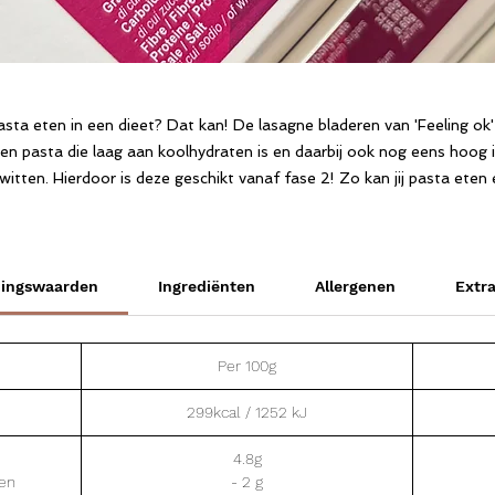
sta eten in een dieet? Dat kan! De lasagne bladeren van 'Feeling ok'
en pasta die laag aan koolhydraten is en daarbij ook nog eens hoog 
iwitten. Hierdoor is deze geschikt vanaf fase 2! Zo kan jij pasta eten 
tegelijk op je gewicht letten.
Hoe combineer je dit best? Enkele lepels passata en een hele hoop
(200-300g) groenten toevoegen en je hebt meteen een lekkere
dingswaarden
Ingrediënten
Allergenen
Extra
lasagne.
Per 100g
299kcal / 1252 kJ
4.8g
ten
- 2 g