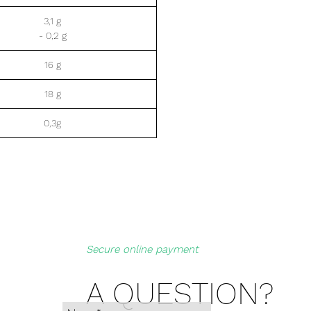
3,1 g
- 0,2 g
16 g
18 g
0,3g
Secure online payment
A QUESTION?