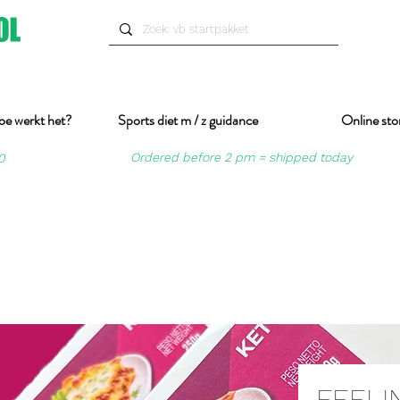
oe werkt het?
Sports diet m / z guidance
Online sto
Ordered before 2 pm = shipped today
0
FEELI