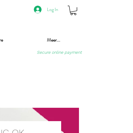
Log In
re
Meer...
Secure online payment
NG OK