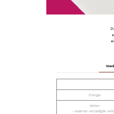
Pa
e
e
Voe
Energie
Vetten
- waarvan verzadigde vet