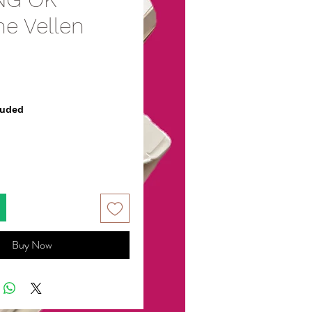
e Vellen
rice
luded
Buy Now