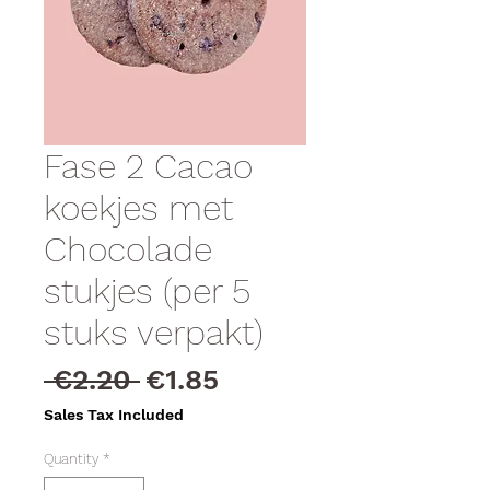
Fase 2 Cacao
koekjes met
Chocolade
stukjes (per 5
stuks verpakt)
Regular
Sale
 €2.20 
€1.85
Price
Price
Sales Tax Included
Quantity
*