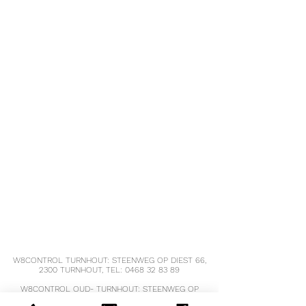
tarwekiemen.
Verzadigde
11,1 g
0,83 g
vetten
Koolhydraten
38,0
2,85 g
Waarvan suikers
g
1,28 g
17,1 g
Vezels
3,07
0,23 g
g
Eiwitten
30,0
2,25 g
g
Zout
0,40
0,03 g
g
W8CONTROL TURNHOUT: STEENWEG OP DIEST 66,
2300 TURNHOUT, TEL:
0468 32 83 89
W8CONTROL OUD- TURNHOUT: STEENWEG OP
TURNHOUT 68, 2360 OUD-TURNHOUT,