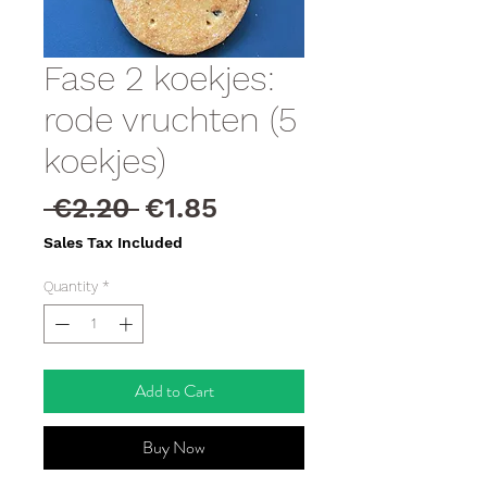
Fase 2 koekjes:
rode vruchten (5
koekjes)
Regular
Sale
 €2.20 
€1.85
Price
Price
Sales Tax Included
Quantity
*
Add to Cart
Buy Now