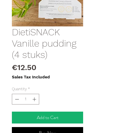
DietiSNACK
Vanille pudding
(4 stuks)
Price
€12.50
Sales Tax Included
Quantity
*
Add to Cart
Buy Now