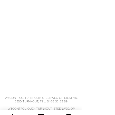
aroma.
g
Opmerking: Geproduceerd in een
fabriek waar ook voedingsmiddelen
Waarvan
14,3
5,4 g
worden verwerkt die melk, eieren,
verzadigd
g
soja, hazelnoten en pinda’s bevatten.
Koolhydraten
6,7 g
2,5 g
Waarvan suikers
2,7 g
1,0 g
Vezels
22 g
8,2 g
Eiwit
30,6
11,5 g
g
Zout
1,1 g
0,4 g
W8CONTROL TURNHOUT: STEENWEG OP DIEST 66,
2300 TURNHOUT, TEL:
0468 32 83 89
W8CONTROL OUD- TURNHOUT: STEENWEG OP
TURNHOUT 68, 2360 OUD-TURNHOUT,