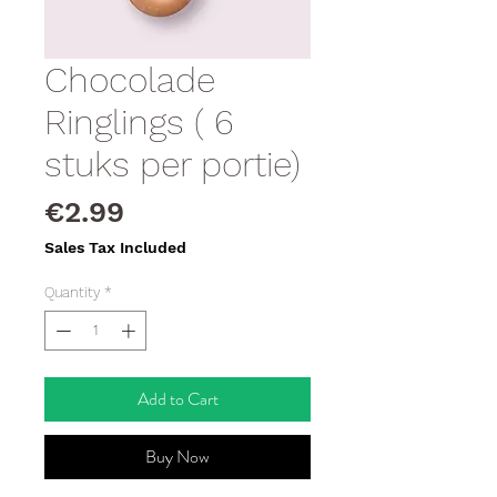
Chocolade
Ringlings ( 6
stuks per portie)
Price
€2.99
Sales Tax Included
Quantity
*
Add to Cart
Buy Now