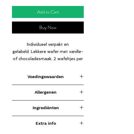
Add to Cart
Buy Now
Individueel verpakt en
gelabeld. Lekkere wafer met vanille-
of chocoladesmaak. 2 wafeltjes per
verpakking: ideaal voor een FASE 2-
dieet.
Voedingswaarden
Voeding-
per
per
Allergenen
waarde
100
portie
Tarwe, melk en soja.
gram
(42g)
Ingrediënten
Energie
505
212
Vanille
kcal
kcal
Extra info
2107
885 kJ
Melk
eiwitten, plantaardige vetten,