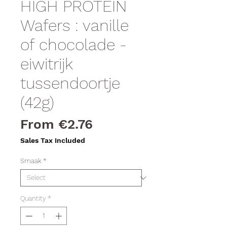
HIGH PROTEIN
Wafers : vanille
of chocolade -
eiwitrijk
tussendoortje
(42g)
Sale
From
€2.76
Price
Sales Tax Included
Smaak
*
Quantity
*