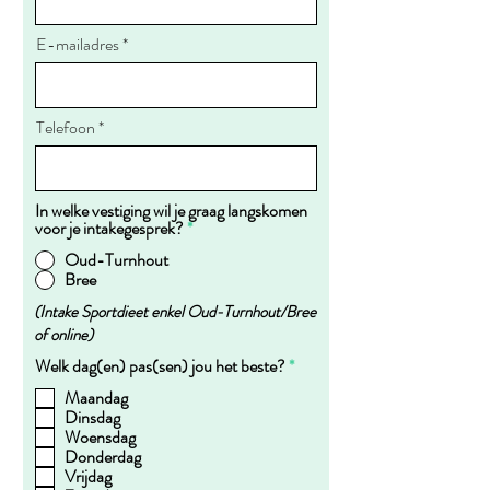
E-mailadres
Telefoon
In welke vestiging wil je graag langskomen
voor je intakegesprek?
*
Oud-Turnhout
Bree
(Intake Sportdieet enkel Oud-Turnhout/Bree
of online)
R
Welk dag(en) pas(sen) jou het beste?
*
e
Maandag
q
Dinsdag
u
i
Woensdag
r
Donderdag
e
Vrijdag
d