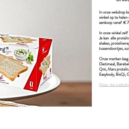
In onze webshop ka
winkel op te halen 
aankoop vanaf € 75
In onze winkel zel
Je kan alle proteïn
shakes, proteïnere
tussendoortjes, sui
Onze merken laag 
Dietimeal, Barebel
Qnt, Mars proteïn,
Easybody, BisQi, G
Naar de websh