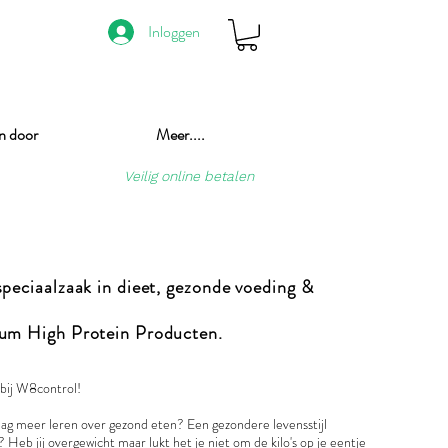
Inloggen
n door
Meer....
Veilig online betalen
peciaalzaak in dieet, gezonde voeding &
um High Protein Producten.
ij W8control!
raag meer leren over gezond eten? Een gezondere levensstijl
 Heb jij overgewicht maar lukt het je niet om de kilo's op je eentje