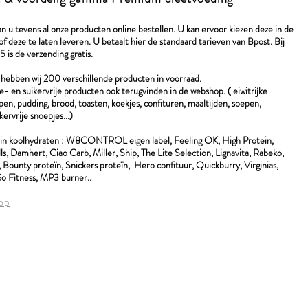
n u tevens al onze producten online bestellen. U kan ervoor kiezen deze in de
of deze te laten leveren. U betaalt hier de standaard tarieven van Bpost. Bij
 is de verzending gratis.
f hebben wij 200 verschillende producten in voorraad.
e- en suikervrije producten ook terugvinden in de webshop. ( eiwitrijke
pen, pudding, brood, toasten, koekjes, confituren, maaltijden, soepen,
kervrije snoepjes...)
in koolhydraten : W8CONTROL eigen label, Feeling OK, High Protein,
ls, Damhert, Ciao Carb, Miller, Ship, The Lite Selection, Lignavita, Rabeko,
 Bounty proteïn, Snickers proteïn, Hero confituur, Quickburry, Virginias,
o Fitness, MP3 burner..
op