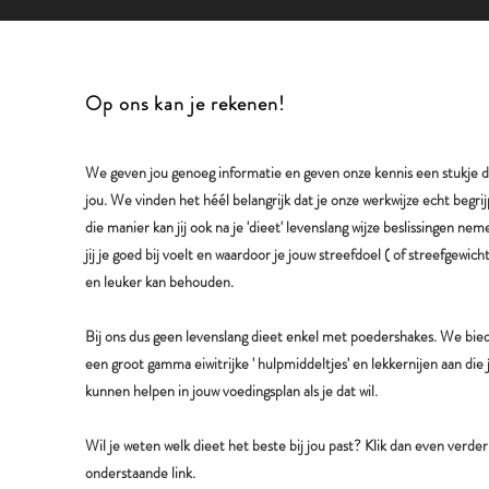
Op ons kan je rekenen!
We geven jou genoeg informatie en geven onze kennis een stukje 
jou. We vinden het héél belangrijk dat je onze werkwijze echt begri
die manier kan jij ook na je 'dieet' levenslang wijze beslissingen ne
jij je goed bij voelt en waardoor je jouw streefdoel ( of streefgewich
en leuker kan behouden.
Bij ons dus geen levenslang dieet enkel met poedershakes. We bie
een groot gamma eiwitrijke ' hulpmiddeltjes' en lekkernijen aan die 
kunnen helpen in jouw voedingsplan als je dat wil.
Wil je weten welk dieet het beste bij jou past? Klik dan even verder
onderstaande link.