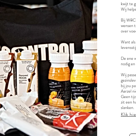
kwijt te 
Wij helpe
Bij W8CO
wensen te
over voe
Want als
levenssti
De ene w
nodig en
Wij passe
gezinsle
bij jou pa
Aarzel ni
Geen tijd
zit een h
slanken.
Klik hi