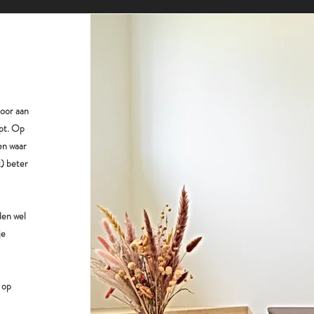
door aan
jpt. Op
men waar
t) beter
den wel
je
 op