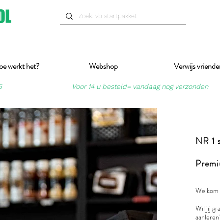
oe werkt het?
Webshop
Verwijs vriende
5
Voor 14 u besteld= vandaag nog verzonden
NR 1 s
Premi
Welkom b
Wil jij g
aanleren?