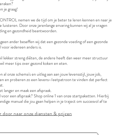
geraken?
n je graag!
NTROL nemen we de tijd om je beter te leren kennen en naar je
 luisteren. Door onze jarenlange ervaring kunnen wij al je vragen
ding en gezondheid beantwoorden.
 geen ander beseffen wij dat een gezonde voeding of een gezonde
jl voor iedereen anders is.
il lekker streng diëten, de andere heeft dan weer meer structuur
 wil meer tips over gezond koken en eten.
n al onze schema's en uitleg aan aan jouw levensstijl, jouw job,
ven en proberen zo een levens-/eetpatroon te vinden dat perfect
st.
et langer en maak een afspraak.
 voor een afspraak? Shop online 1 van onze startpaketten. Hierbij
andige manual die jou gaan helpen in je traject om succesvol af te
er door naar onze diensten & prijzen