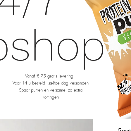
4/7
bshop
Vanaf € 75 gratis levering!
Voor 14 u besteld - zelfde dag verzonden
Spaar
punten
en verzamel zo extra
kortingen
Groot