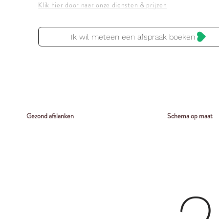
Klik hier door naar onze diensten & prijzen
Ik wil meteen een afspraak boeken
Gezond afslanken
Schema op maat