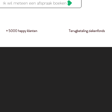
Ik wil meteen een afspraak boeken
+ 5000 happy klanten
Terugbetaling ziekenfonds