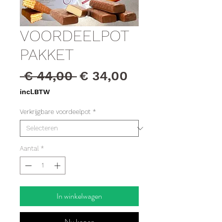
VOORDEELPOT
PAKKET
Normale
Verkoopprijs
 € 44,00 
€ 34,00
prijs
incl.BTW
Verkrijgbare voordeelpot
*
Aantal
*
In winkelwagen
Nu kopen