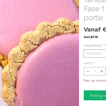
Fase 1
portie
Vanaf
€
incl.BTW
Hoeveelheid?
*
Selecteren
Aantal
*
Niet op voorr
Melding wa