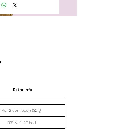
n
,
Extra info
,
 nu
en
Per 2 eenheden (32 g)
531 kJ / 127 kcal