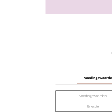
Voedingswaarden
te
d
Voedingswaarden
Energie