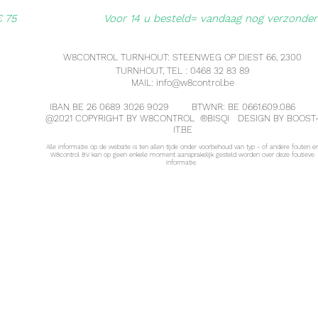
€ 75
Voor 14 u besteld= vandaag nog verzonde
W8CONTROL TURNHOUT: STEENWEG OP DIEST 66, 2300
TURNHOUT, TEL : 0468 32 83 89
MAIL:
info@w8control.be
IBAN BE 26 0689 3026 9029 BTWNR: BE 0661.609.086
@2021 COPYRIGHT BY W8CONTROL ®
BISQI
DESIGN BY BOOST
IT.BE
Alle informatie op de website is ten allen tijde onder voorbehoud van typ - of andere fouten e
W8control BV kan op geen enkele moment aansprakelijk gesteld worden over deze foutieve
informatie.