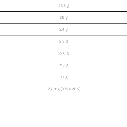
23,3 g
7,9 g
3,4 g
2,2 g
32,6 g
29,1 g
0,7 g
12,7 mg (106% VRN)