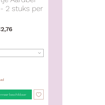
 - 2 stuks per
Verkoopprijs
2,76
aad
nneer beschikbaar