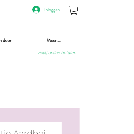
Inloggen
n door
Meer....
Veilig online betalen
etje Aardbei