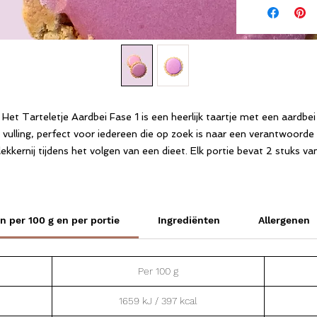
Het Tarteletje Aardbei Fase 1 is een heerlijk taartje met een aardbei
vulling, perfect voor iedereen die op zoek is naar een verantwoorde
lekkernij tijdens het volgen van een dieet. Elk portie bevat 2 stuks va
deze heerlijke zanddeeggebakjes, waardoor je kunt genieten van een
smakelijke traktatie zonder je dieet te hoeven onderbreken. Dit
Tarteletje is speciaal ontwikkeld voor fase 1 van een dieetprogramma
zodat je ook tijdens het afvallen kunt genieten van een smaakvol
 per 100 g en per portie
Ingrediënten
Allergenen
tussendoortje. De aardbeismaak geeft een vleugje zomer aan je dag
rwijl het zanddeeggebakje zorgt voor een knapperige textuur. Bestel
e Tarteletje Aardbei Fase 1 en verwen jezelf zonder je dieet te hoev
Per 100 g
opgeven.
1659 kJ / 397 kcal