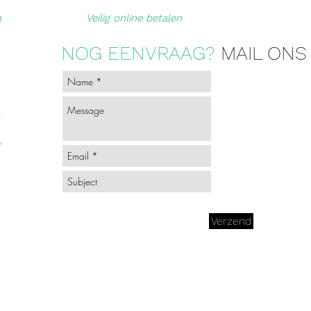
n
Veilig online betalen
NOG EENVRAAG?
MAIL ONS
-
n
Verzend