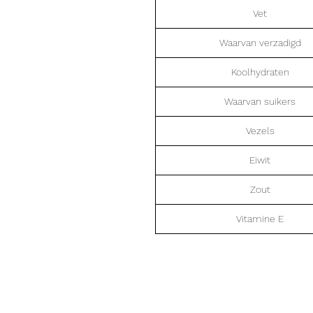
Vet
Waarvan verzadigd
Koolhydraten
Waarvan suikers
Vezels
Eiwit
Zout
Vitamine E