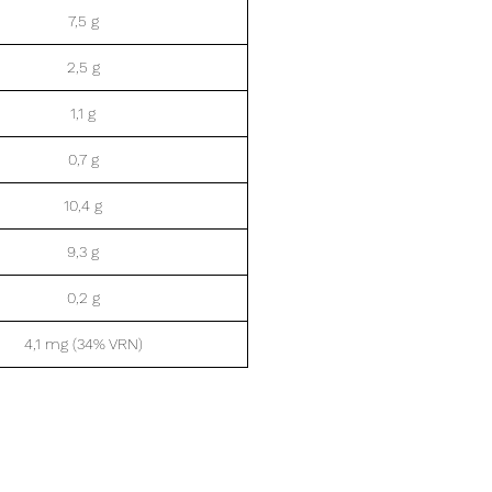
7,5 g
2,5 g
1,1 g
0,7 g
10,4 g
9,3 g
0,2 g
4,1 mg (34% VRN)