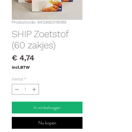
Productcode: 8412682019089
SHIP Zoetstof
(60 zakjes)
Prijs
€ 4,74
incl.BTW
Aantal
*
In winkelwagen
Nu kopen