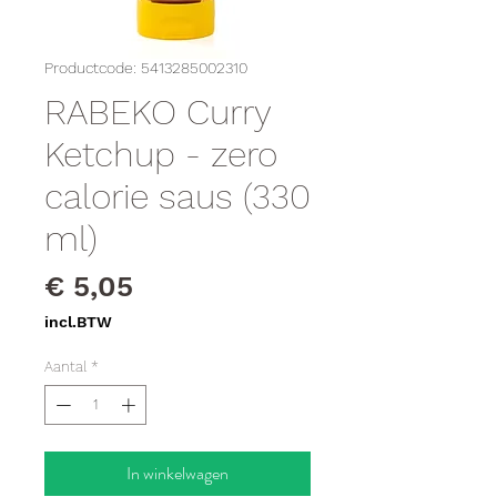
Productcode: 5413285002310
RABEKO Curry
Ketchup - zero
calorie saus (330
ml)
Prijs
€ 5,05
incl.BTW
Aantal
*
In winkelwagen