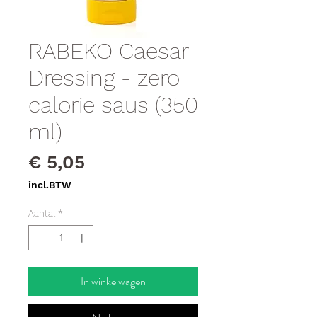
RABEKO Caesar
Dressing - zero
calorie saus (350
ml)
Prijs
€ 5,05
incl.BTW
Aantal
*
In winkelwagen