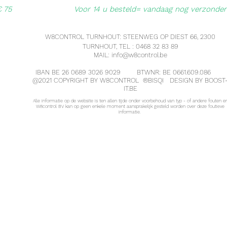
€ 75
Voor 14 u besteld= vandaag nog verzonde
W8CONTROL TURNHOUT: STEENWEG OP DIEST 66, 2300
TURNHOUT, TEL : 0468 32 83 89
MAIL:
info@w8control.be
IBAN BE 26 0689 3026 9029 BTWNR: BE 0661.609.086
@2021 COPYRIGHT BY W8CONTROL ®
BISQI
DESIGN BY BOOST
IT.BE
Alle informatie op de website is ten allen tijde onder voorbehoud van typ - of andere fouten e
W8control BV kan op geen enkele moment aansprakelijk gesteld worden over deze foutieve
informatie.