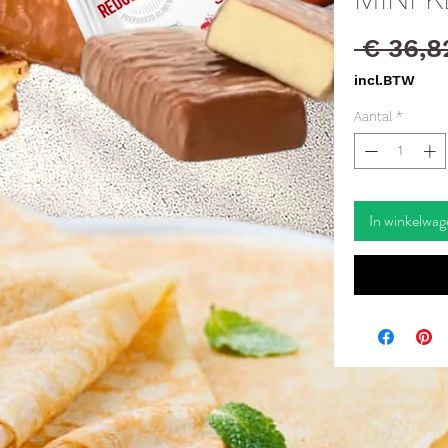
 € 36,8
incl.BTW
Aantal
*
In winkelwag