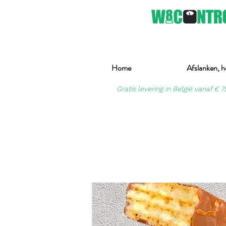
Home
Afslanken, h
Gratis levering in België vanaf € 7