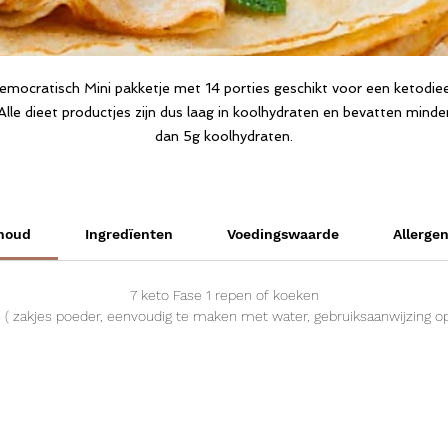
emocratisch Mini pakketje met 14 porties geschikt voor een ketodiee
Alle dieet productjes zijn dus laag in koolhydraten en bevatten minde
dan 5g koolhydraten.
bavet 7 pancakemix en 7 repen of koeken
houd
Ingredïenten
Voedingswaarde
Allerge
7 keto Fase 1 repen of koeken
 ( zakjes poeder, eenvoudig te maken met water, gebruiksaanwijzing op