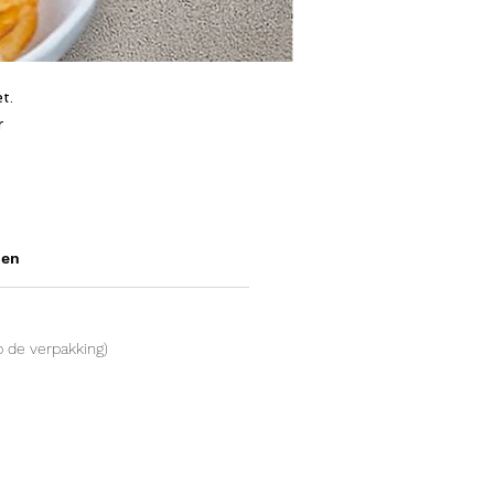
t.
r
nen
 de verpakking)