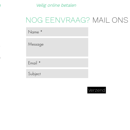
n
Veilig online betalen
NOG EENVRAAG?
MAIL ONS
-
n
Verzend