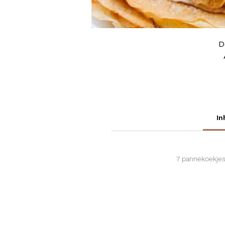
D
In
7 pannekoekjes