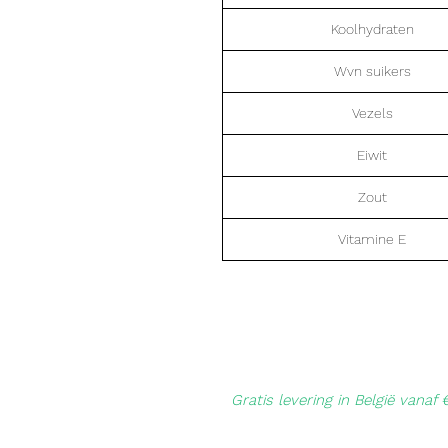
Koolhydraten
Wvn suikers
Vezels
Eiwit
Zout
Vitamine E
Gratis levering in België vanaf 