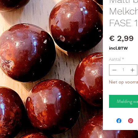
Melkc
FASE 1
P
€ 2,99
incl.BTW
Aantal
*
Niet op voorr
Melding wa