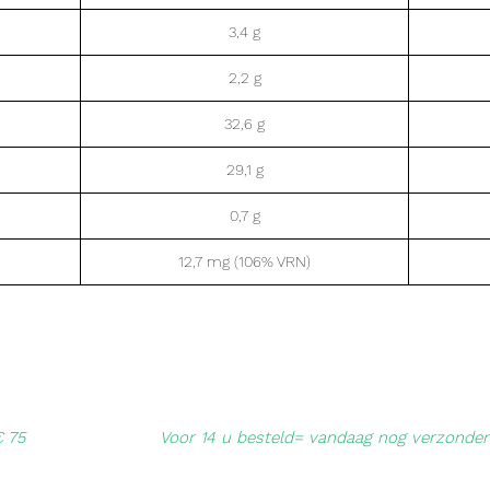
3,4 g
2,2 g
32,6 g
29,1 g
0,7 g
12,7 mg (106% VRN)
€ 75
Voor 14 u besteld= vandaag nog verzonde