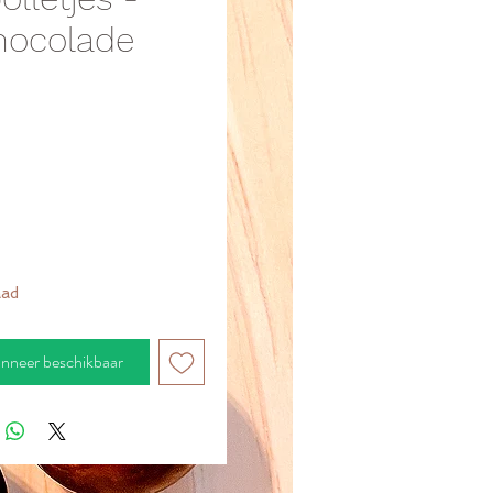
hocolade
rijs
aad
nneer beschikbaar