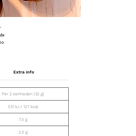
r
ade
eto
ie
n
e
ak
Extra info
Per 2 eenheden (32 g)
531 kJ / 127 kcal
7,5 g
2,5 g