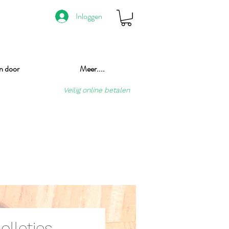
Inloggen
n door
Meer....
Veilig online betalen
olletjes -