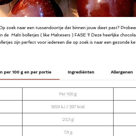
Op zoek naar een tussendoortje dat binnen jouw dieet past? Probee
n de Malti bolletjes ( like Maltesers ) FASE 1! Deze heerlijke chocol
lletjes zijn perfect voor iedereen die op zoek is naar een gezonde k
nackoptie zonder veel koolhydraten en vetten. Ideaal voor mensen d
en ketogeen dieet volgen, met slechts enkele grammen koolhydrate
per portie. Daarnaast zijn ze verrijkt met hoogwaardige eiwitten om j
en langdurig verzadigd gevoel te geven. Geniet van de heerlijke sma
 per 100 g en per portie
Ingrediënten
Allergenen
van chocolade zonder je dieet te saboteren met deze Chocolade
bolletjes FASE 1!
Per 100 g
1659 kJ / 397 kcal
23,3 g
7,9 g