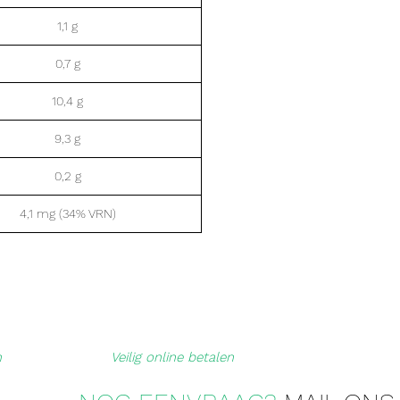
1,1 g
0,7 g
10,4 g
9,3 g
0,2 g
4,1 mg (34% VRN)
n
Veilig online betalen