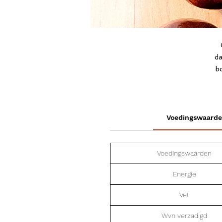
da
bo
s
e
e
Voedingswaarden
Voedingswaarden
Energie
Vet
Wvn verzadigd