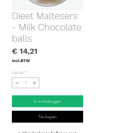
Dieet Maltesers
- Milk Chocolate
balls
Prijs
€ 14,21
incl.BTW
Aantal
*
In winkelwagen
Nu kopen