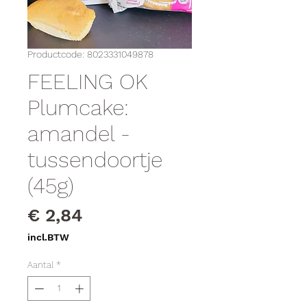
Productcode: 8023331049878
FEELING OK
Plumcake:
amandel -
tussendoortje
(45g)
Prijs
€ 2,84
incl.BTW
Aantal
*