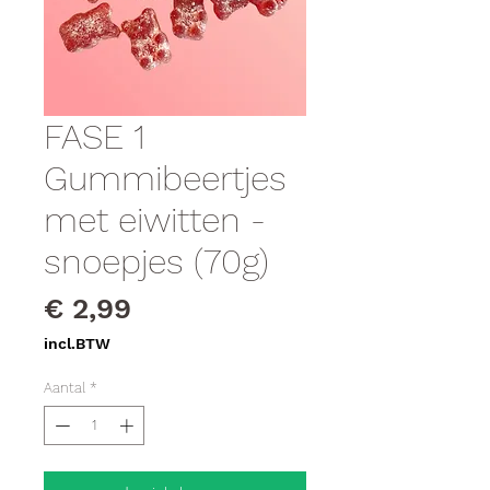
FASE 1
Gummibeertjes
met eiwitten -
snoepjes (70g)
Prijs
€ 2,99
incl.BTW
Aantal
*