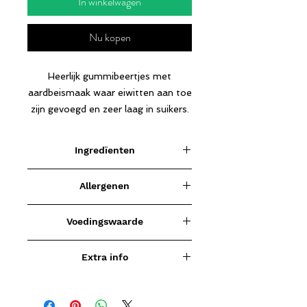
In winkelwagen
Nu kopen
Heerlijk gummibeertjes met
aardbeismaak waar eiwitten aan toe
zijn gevoegd en zeer laag in suikers.
Ingredïenten
polydextrose (stabilisatoren), water,
Allergenen
glycine, gelatine, zeewater
collageen,
zuurteregelaar, fruitaromas, sucralose
Kan sporen van vis en collageen
(zoetstof), kleurstof E - 102, E -133.
Voedingswaarde
bevatten.
Voedingswaarde
Per
Per
Extra info
100
70
Niet aanbevolen tijdens de
gram
gram
zwangerschap en niet geschikt voor