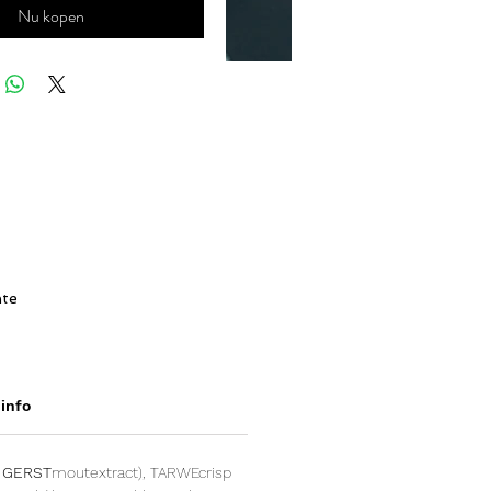
Nu kopen
nte
an
t
 info
,
GERST
moutextract), TARWEcrisp