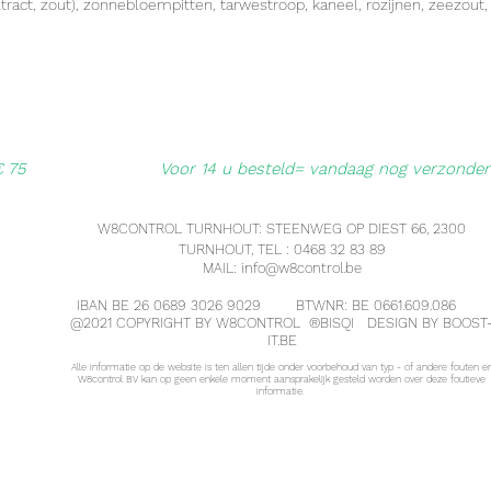
t, zout), zonnebloempitten, tarwestroop, kaneel, rozijnen, zeezout,
€ 75
Voor 14 u besteld= vandaag nog verzonde
W8CONTROL TURNHOUT: STEENWEG OP DIEST 66, 2300
TURNHOUT, TEL : 0468 32 83 89
MAIL:
info@w8control.be
IBAN BE 26 0689 3026 9029 BTWNR: BE 0661.609.086
@2021 COPYRIGHT BY W8CONTROL ®
BISQI
DESIGN BY BOOST
IT.BE
Alle informatie op de website is ten allen tijde onder voorbehoud van typ - of andere fouten e
W8control BV kan op geen enkele moment aansprakelijk gesteld worden over deze foutieve
informatie.