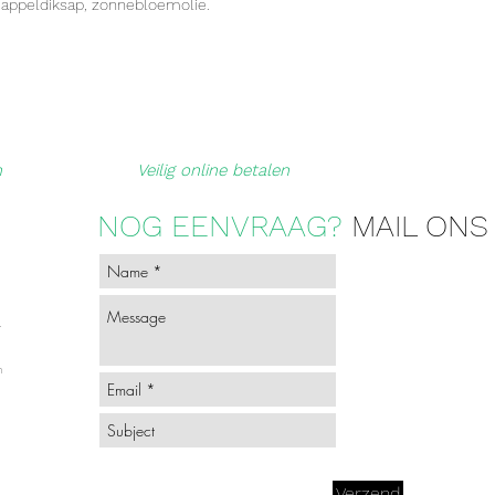
 appeldiksap, zonnebloemolie.
n
Veilig online betalen
NOG EENVRAAG?
MAIL ONS
-
n
Verzend