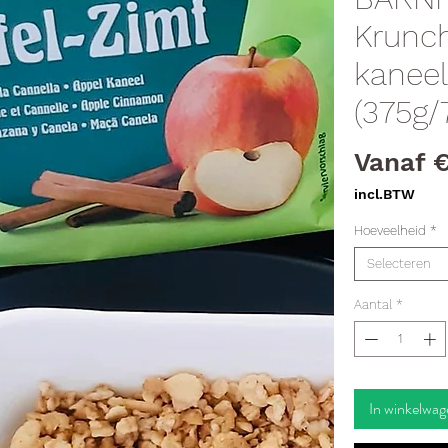
Krunch
kaneel
(375g/
Vanaf
€
incl.BTW
Hoeveelheid
*
Selecteren
Aantal
*
In winkelwag