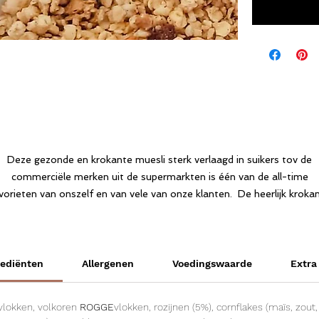
Deze gezonde en krokante muesli sterk verlaagd in suikers tov de
commerciële merken uit de supermarkten is één van de all-time
vorieten van onszelf en van vele van onze klanten. De heerlijk kroka
uesli met stukjes gedroogde appel , kleine rozijntjes en een toets v
kaneel doen je ontbijt echt veel leuker maken en je dieetdag kan ech
super lekker starten.
rediënten
Allergenen
Voedingswaarde
Extra
vlokken, volkoren
ROGGE
vlokken, rozijnen (5%), cornflakes (maïs, zout