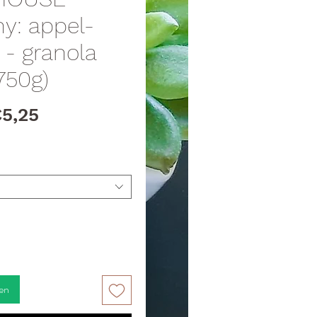
y: appel-
 - granola
750g)
Verkoopprijs
5,25
en