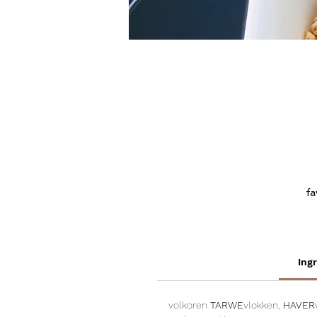
fa
m
Ing
volkoren
TARWE
vlokken,
HAVER