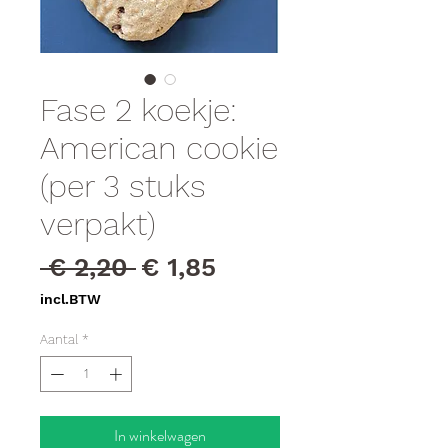
Fase 2 koekje:
American cookie
(per 3 stuks
verpakt)
Normale
Verkoopprijs
 € 2,20 
€ 1,85
prijs
incl.BTW
Aantal
*
In winkelwagen