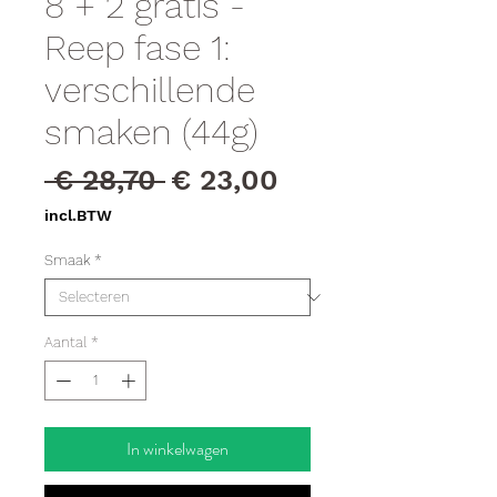
8 + 2 gratis -
Reep fase 1:
verschillende
smaken (44g)
Normale
Verkoopprijs
 € 28,70 
€ 23,00
prijs
incl.BTW
Smaak
*
Aantal
*
In winkelwagen