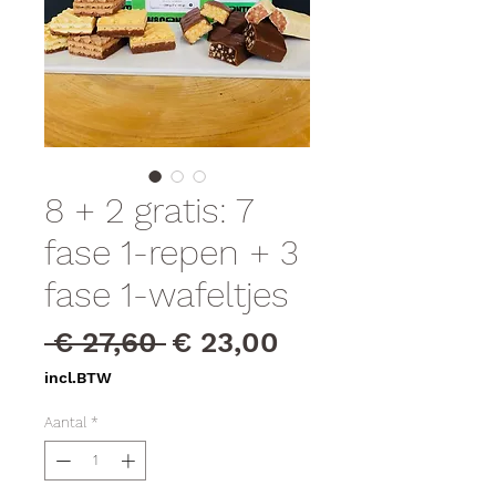
8 + 2 gratis: 7
fase 1-repen + 3
fase 1-wafeltjes
Normale
Verkoopprijs
 € 27,60 
€ 23,00
prijs
incl.BTW
Aantal
*