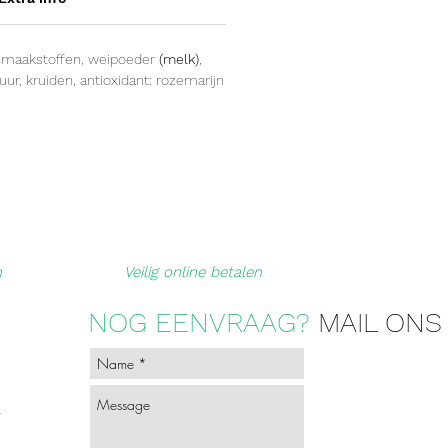
, smaakstoffen, weipoeder
(melk)
,
r, kruiden, antioxidant: rozemarijn
n
Veilig online betalen
NOG EENVRAAG?
MAIL ONS
-