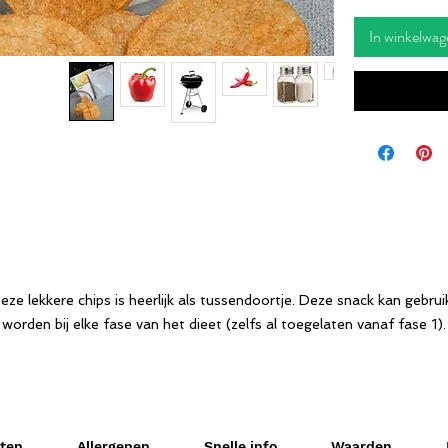
In winkelwag
eze lekkere chips is heerlijk als tussendoortje. Deze snack kan gebrui
worden bij elke fase van het dieet (zelfs al toegelaten vanaf fase 1).
zakje chips (25gr) bevat slechts 117 calorieën, dat is 30% minder dan 
eguliere chips. Laag aan koolhydraten en suikers, dus ook nog eens ve
gezonder!
nten
Allergenen
Snelle info
Waarden