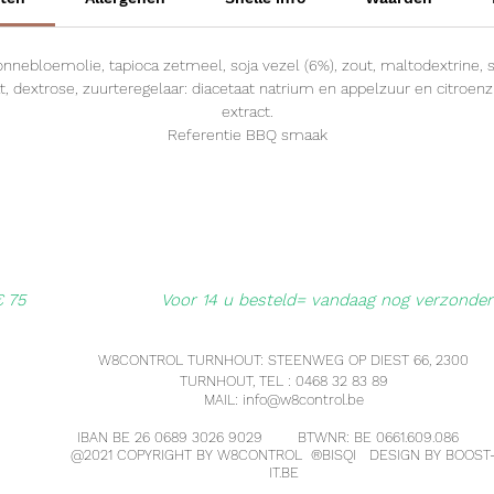
zonnebloemolie, tapioca zetmeel, soja vezel (6%), zout, maltodextrine
 dextrose, zuurteregelaar: diacetaat natrium en appelzuur en citroenzuu
extract.
Referentie BBQ smaak
€ 75
Voor 14 u besteld= vandaag nog verzonde
W8CONTROL TURNHOUT: STEENWEG OP DIEST 66, 2300
TURNHOUT, TEL : 0468 32 83 89
MAIL:
info@w8control.be
IBAN BE 26 0689 3026 9029 BTWNR: BE 0661.609.086
@2021 COPYRIGHT BY W8CONTROL ®
BISQI
DESIGN BY BOOST
IT.BE