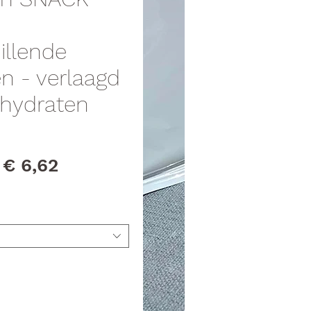
illende
n - verlaagd
lhydraten
Normale
Verkoopprijs
€ 6,62
prijs