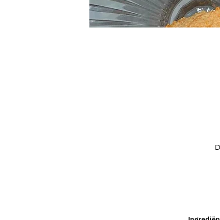
D
1 
r
Ingredië