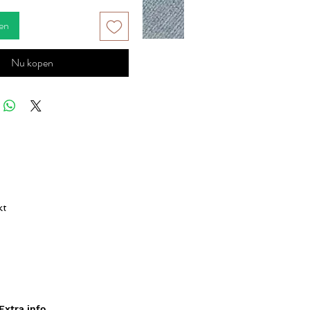
en
Nu kopen
kt
bij
el
Extra info