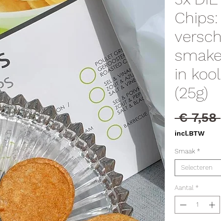
Chips:
versch
smake
in koo
(25g)
 € 7,58 
incl.BTW
Smaak
*
Selecteren
Aantal
*