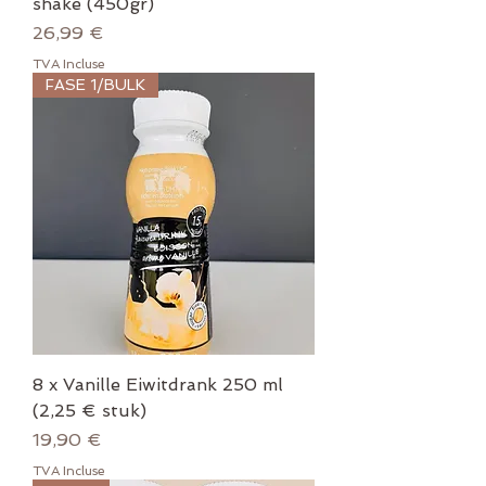
shake (450gr)
Prix
26,99 €
TVA Incluse
FASE 1/BULK
8 x Vanille Eiwitdrank 250 ml
(2,25 € stuk)
Prix
19,90 €
TVA Incluse