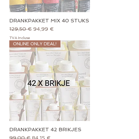
DRANKPAKKET MIX 40 STUKS
Prix original
Prix promotionnel
129,50 €
94,99 €
TVA Incluse
ONLINE ONLY DEAL!
DRANKPAKKET 42 BRIKJES
Prix original
Prix promotionnel
99,00 €
84,15 €