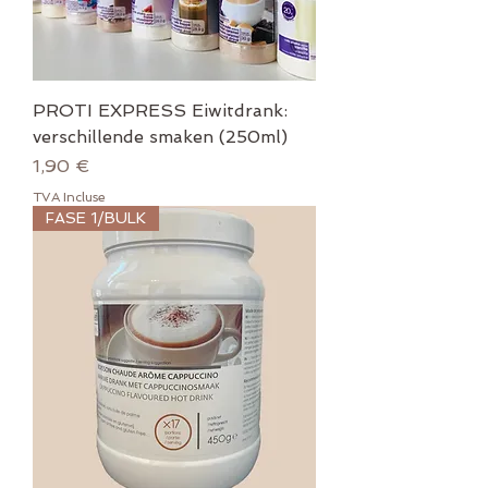
PROTI EXPRESS Eiwitdrank:
verschillende smaken (250ml)
Prix
1,90 €
TVA Incluse
FASE 1/BULK