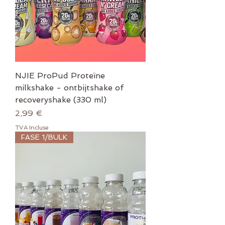
NJIE ProPud Proteïne
milkshake - ontbijtshake of
recoveryshake (330 ml)
Prix
2,99 €
TVA Incluse
FASE 1/BULK