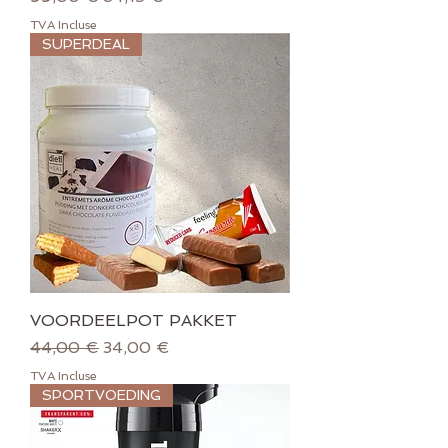
TVA Incluse
SUPERDEAL
VOORDEELPOT PAKKET
Prix original
Prix promotionnel
44,00 €
34,00 €
TVA Incluse
SPORTVOEDING