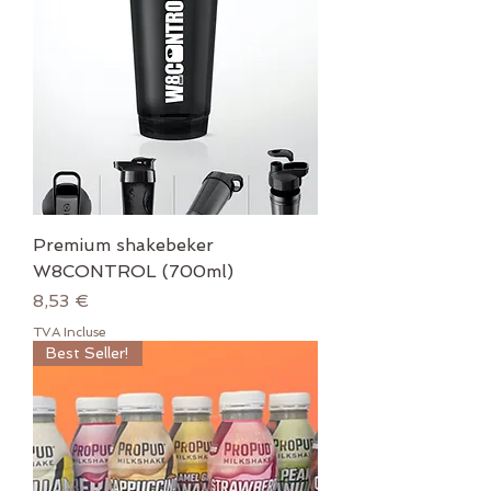
Premium shakebeker
W8CONTROL (700ml)
Prix
8,53 €
TVA Incluse
Best Seller!