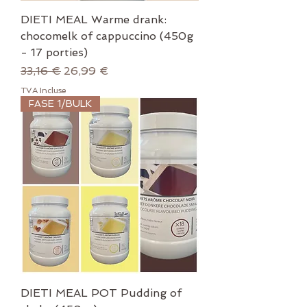
DIETI MEAL Warme drank:
chocomelk of cappuccino (450g
- 17 porties)
Prix original
Prix promotionnel
33,16 €
26,99 €
TVA Incluse
FASE 1/BULK
DIETI MEAL POT Pudding of