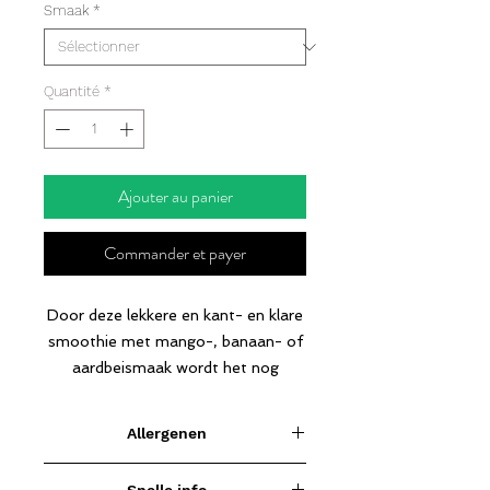
Smaak
*
Quantité
*
Ajouter au panier
Commander et payer
Door deze lekkere en kant- en klare
smoothie met mango-, banaan- of
aardbeismaak wordt het nog
makkelijker om een eiwitdieet vol te
houden. Goed schudden, flesje open
Allergenen
draaien en je proteïne portie is
klaar.
Melk. Gefabriceerd op machines
Snelle info