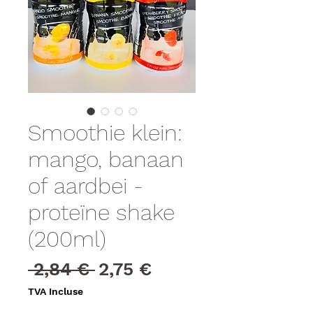
Smoothie klein:
mango, banaan
of aardbei -
proteïne shake
(200ml)
Prix
Prix
 2,84 € 
2,75 €
original
promotionnel
TVA Incluse