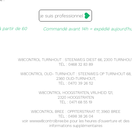
je suis professionnel
à partir de 60
Commandé avant 14h = expédié aujourd'hu
W8CONTROL TURNHOUT : STEENWEG DIEST 66, 2300 TURNHOUT
TÉL : 0468 32 83 89
W8CONTROL OUD- TURNHOUT : STEENWEG OP TURNHOUT 68,
2360 OUD-TURNHOUT,
TÉL : 0470 39 26 52
W8CONTROL HOOGSTRATEN, VRIJHEID 121,
2320 HOOGSTRATEN
TÉL : 0471 68 55 19
W8CONTROL BREE : OPPITERSTRAAT 17, 3960 BREE
TÉL : 0498 38 26 04
voir
www.w8controlbree.be
pour les heures d'ouverture et des
informations supplémentaires