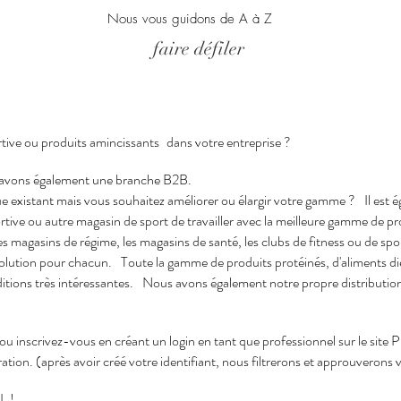
Nous vous guidons de A à Z
faire défiler
ve ou produits amincissants
dans votre entreprise ?
 avons également une branche B2B.
ue existant mais vous souhaitez améliorer ou élargir votre gamme ?
Il est
rtive ou autre magasin de sport de travailler avec la meilleure gamme de pr
les magasins de régime, les magasins de santé, les clubs de fitness ou de sp
solution pour chacun.
Toute la gamme de produits protéinés, d'aliments dié
itions très intéressantes.
Nous avons également notre propre distribution 
 ou inscrivez-vous en créant un login en tant que professionnel sur le site
oration. (après avoir créé votre identifiant, nous filtrerons et approuveron
L !