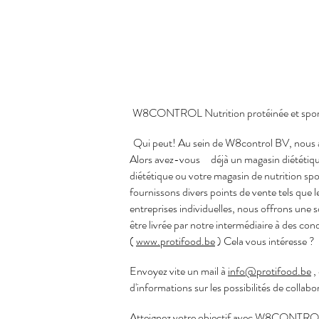
​​
W8CONTROL Nutrition protéinée et sporti
Qui peut! Au sein de W8control BV, nous
​
Alors avez-vous
déjà un magasin diététiq
diététique ou votre magasin de nutrition spo
fournissons divers points de vente tels que 
entreprises individuelles, nous offrons une 
être livrée par notre intermédiaire à des cond
(
www.protifood.be
) Cela vous intéresse ?
Envoyez vite un mail à
info@protifood.be
,
d'informations sur les possibilités de collab
Atteignez votre objectif avec W8CONTRO