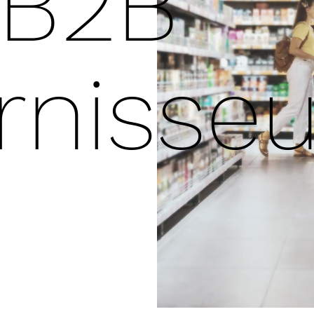
B2B
rnisseu