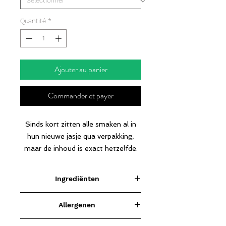
Quantité
*
Ajouter au panier
Commander et payer
Sinds kort zitten alle smaken al in
hun nieuwe jasje qua verpakking,
maar de inhoud is exact hetzelfde.
De nieuwe brand voor dit product is
Ingrediënten
QNT LIFE
Melk
eiwitten, verdikkingsmiddelen,
Allergenen
smaakstoffen, kaliumchloride,
LIGHT DIGEST WHEY PROTEIN is
zoetstof,natriumchoride, kleur, E160a,
een nieuwe generatie van eiwitten.
Melk en hazelnoten ( voor de smaak