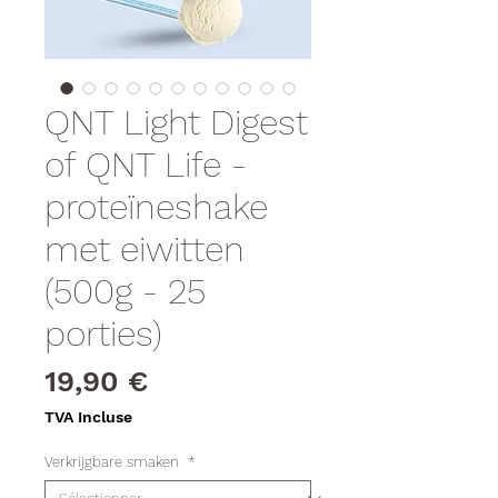
QNT Light Digest
of QNT Life -
proteïneshake
met eiwitten
(500g - 25
porties)
Prix
19,90 €
TVA Incluse
Verkrijgbare smaken
*